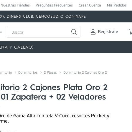
Nuestras Tiendas
Preguntas Frecuentes
Crear Cuenta
Mis Pedidos
MEX), DINERS CLUB, CENCOSUD O CON YAPE
Buscar
s
Regístrate
ANA Y CALLAO)
mitorio
Dormitorios
2 Plazas
Dormitorio 2 Cajones Oro 2
torio 2 Cajones Plata Oro 2
 01 Zapatera + 02 Veladores
4
ro de Gama Alta con tela V-Cure, resortes Pocket y
irme.