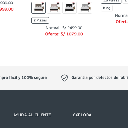
1.5 Plazas
2
5999
.
00
King
999
.
00
2 Plazas
Ofert
S/
2499
.
00
Oferta:
S/
1079
.
00
pra fácil y 100% segura
Garantía por defectos de fabr
AYUDA AL CLIENTE
EXPLORA