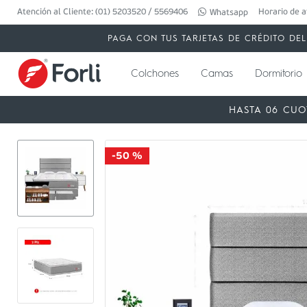
Atención al Cliente: (01) 5203520 / 5569406
Horario de a
Whatsapp
PAGA CON TUS TARJETAS DE CRÉDITO DEL 
Colchones
Camas
Dormitorio
HASTA 06 CUO
-
50 %