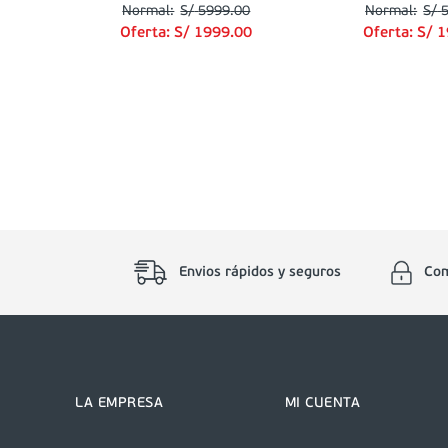
S/
5999
.
00
S/
Oferta:
S/
1999
.
00
Oferta:
S/
1
Envios rápidos y seguros
Com
LA EMPRESA
MI CUENTA