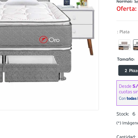
S
Oferta
:
Plata
2 Plaz
6
Stock:
(*) Imágen
Cantidad: