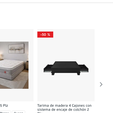
-
50 %
-
58 %
Dormitor
02 Velad
Queen
O
5 Plz
Tarima de madera 4 Cajones con
sistema de encaje de colchón 2