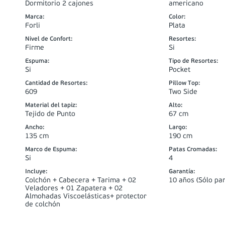
Dormitorio 2 cajones
americano
Marca
:
Color
:
Forli
Plata
Nivel de Confort
:
Resortes
:
Firme
Si
Espuma
:
Tipo de Resortes
:
Si
Pocket
Cantidad de Resortes
:
Pillow Top
:
609
Two Side
Material del tapiz
:
Alto
:
Tejido de Punto
67 cm
Ancho
:
Largo
:
135 cm
190 cm
Marco de Espuma
:
Patas Cromadas
:
Si
4
Incluye
:
Garantía
:
Colchón + Cabecera + Tarima + 02
10 años (Sólo par
Veladores + 01 Zapatera + 02
Almohadas Viscoelásticas+ protector
de colchón