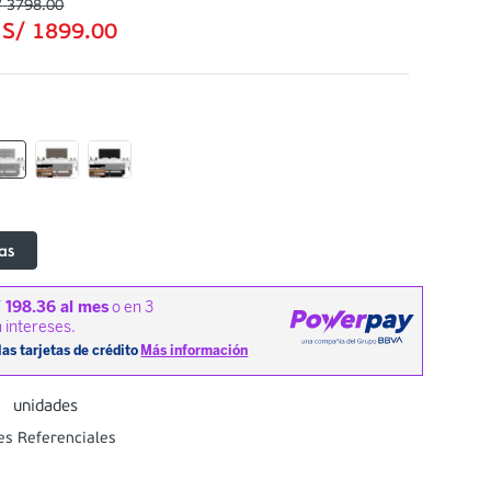
/
3798
.
00
:
S/
1899
.
00
as
unidades
es Referenciales