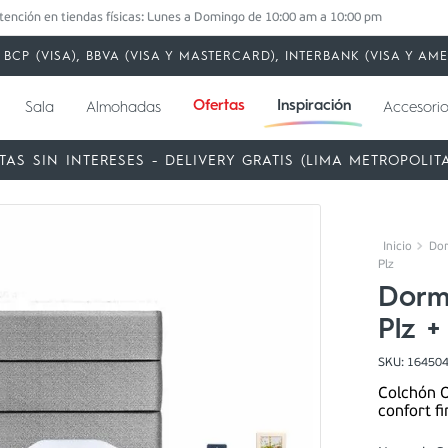
tención en tiendas físicas: Lunes a Domingo de 10:00 am a 10:00 pm
BCP (VISA), BBVA (VISA Y MASTERCARD), INTERBANK (VISA Y A
Ofertas
Inspiración
Sala
Almohadas
Accesorio
TAS SIN INTERESES - DELIVERY GRATIS (LIMA METROPOLIT
Dor
Plz
Dormi
Plz +
SKU
:
16450
Colchón O
confort f