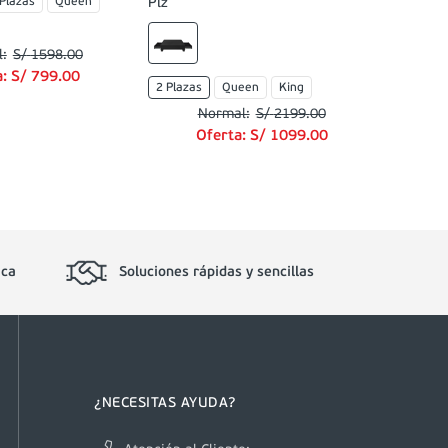
 Plazas
Queen
Plz
S/
1598
.
00
a:
S/
799
.
00
2 Plazas
Queen
King
S/
2199
.
00
Oferta:
S/
1099
.
00
ica
Soluciones rápidas y sencillas
¿NECESITAS AYUDA?