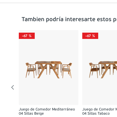
Tambien podría interesarte estos 
-
67 %
-
67 %
rrón +
0
00
Juego de Comedor Mediterráneo
Juego de Comedor 
04 Sillas Beige
04 Sillas Tabaco