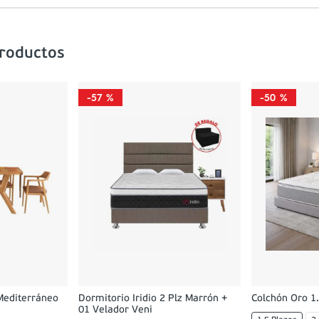
productos
-
57 %
-
50 %
Mediterráneo
Dormitorio Iridio 2 Plz Marrón +
Colchón Oro 1.
01 Velador Veni