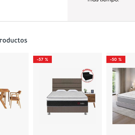
productos
-
57 %
-
50 %