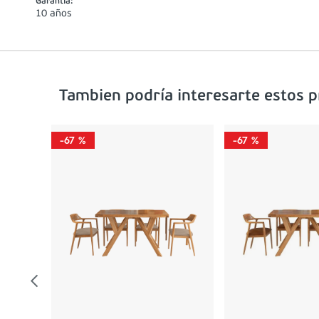
Garantía
:
10 años
Tambien podría interesarte estos 
-
67 %
-
67 %
0
0