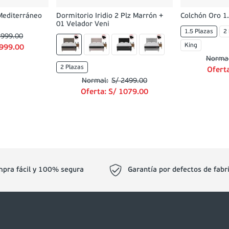
Mediterráneo
Dormitorio Iridio 2 Plz Marrón +
Colchón Oro 1.
01 Velador Veni
1.5 Plazas
2
5999
.
00
King
999
.
00
2 Plazas
Ofert
S/
2499
.
00
Oferta:
S/
1079
.
00
pra fácil y 100% segura
Garantía por defectos de fabr