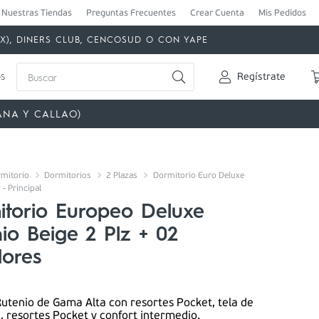
Nuestras Tiendas
Preguntas Frecuentes
Crear Cuenta
Mis Pedidos
MEX), DINERS CLUB, CENCOSUD O CON YAPE
Buscar
s
Regístrate
ANA Y CALLAO)
mitorio
Dormitorios
2 Plazas
Dormitorio Euro Deluxe
 - Principal
itorio Europeo Deluxe
io Beige 2 Plz + 02
dores
2
utenio de Gama Alta con resortes Pocket, tela de
, resortes Pocket y confort intermedio.