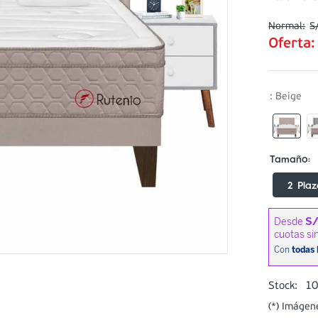
S
Oferta
:
Beige
2 Plaz
1
Stock:
(*) Imágen