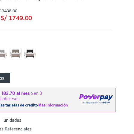
/
3498
.
00
:
S/
1749
.
00
as
0
unidades
es Referenciales