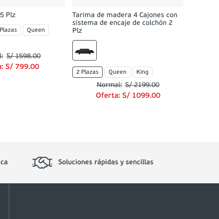
5 Plz
Tarima de madera 4 Cajones con
sistema de encaje de colchón 2
 Plazas
Queen
Plz
S/
1598
.
00
a:
S/
799
.
00
2 Plazas
Queen
King
S/
2199
.
00
Oferta:
S/
1099
.
00
ica
Soluciones rápidas y sencillas