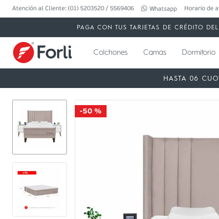
Atención al Cliente: (01) 5203520 / 5569406
Horario de a
Whatsapp
PAGA CON TUS TARJETAS DE CRÉDITO DEL 
Colchones
Camas
Dormitorio
HASTA 06 CUO
-
50 %