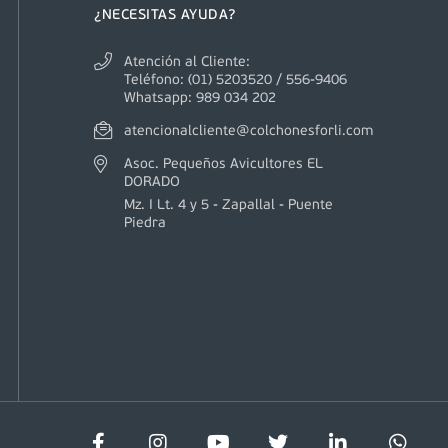
¿NECESITAS AYUDA?
Atención al Cliente:
Teléfono: (01) 5203520 / 556-9406
Whatsapp: 989 034 202
atencionalcliente@colchonesforli.com
Asoc. Pequeños Avicultores EL
DORADO
Mz. I Lt. 4 y 5 - Zapallal - Puente
Piedra