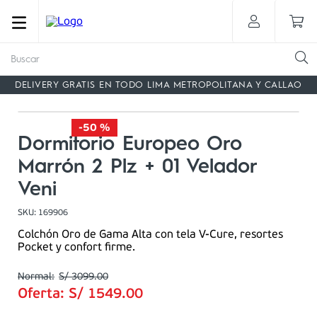
Buscar
DELIVERY GRATIS EN TODO LIMA METROPOLITANA Y CALLAO
-
50 %
Dormitorio Europeo Oro
Marrón 2 Plz + 01 Velador
Veni
SKU
:
169906
Colchón Oro de Gama Alta con tela V-Cure, resortes
Pocket y confort firme.
S/
3099
.
00
Oferta:
S/
1549
.
00