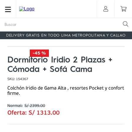
Buscar
DELIVERY GRATIS EN TODO LIMA METROPOLITANA Y CALLAO
-
45 %
Dormitorio Iridio 2 Plazas +
Cómoda + Sofá Cama
SKU
:
154367
Colchón Iridio de Gama Alta , resortes Pocket y confort
firme.
S/
2399
.
00
Oferta:
S/
1313
.
00