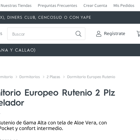
Nuestras Tiendas
Preguntas Frecuentes
Crear Cuenta
Mis Pedidos
MEX), DINERS CLUB, CENCOSUD O CON YAPE
Buscar
s
Regístrate
ANA Y CALLAO)
mitorio
Dormitorios
2 Plazas
Dormitorio Europeo Rutenio
torio Europeo Rutenio 2 Plz
elador
5
utenio de Gama Alta con tela de Aloe Vera, con
Pocket y confort intermedio.