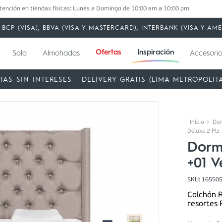
tención en tiendas físicas: Lunes a Domingo de 10:00 am a 10:00 pm
BCP (VISA), BBVA (VISA Y MASTERCARD), INTERBANK (VISA Y A
Ofertas
Inspiración
Sala
Almohadas
Accesorio
TAS SIN INTERESES - DELIVERY GRATIS (LIMA METROPOLIT
Dor
Deluxe 2 Plz
Dormi
+01 V
SKU
:
16550
Colchón R
resortes 