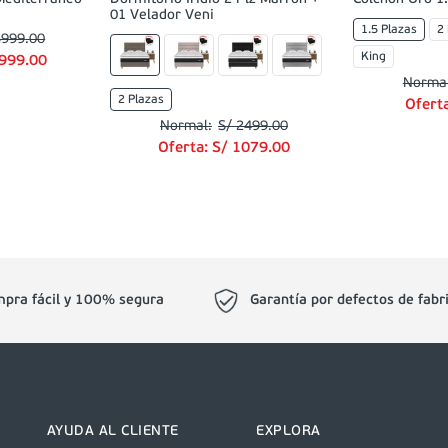
01 Velador Veni
1.5 Plazas
2
5999
.
00
King
999
.
00
2 Plazas
Ofert
S/
2499
.
00
Oferta:
S/
1079
.
00
pra fácil y 100% segura
Garantía por defectos de fabr
AYUDA AL CLIENTE
EXPLORA