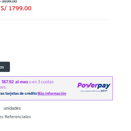
/
3599
.
00
:
S/
1799
.
00
as
8
unidades
es Referenciales