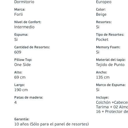
Dormitorio
Europeo
Marca
:
Color
:
Forli
Beige
Nivel de Confort
:
Resortes
:
Intermedio
Si
Espuma
:
Tipo de Resortes
:
Si
Pocket
Cantidad de Resortes
:
Memory Foam
:
609
Si
Pillow Top
:
Material del tapiz
:
One Side
Tejido de Punto
Alto
:
Ancho
:
69 cm
135 cm
Largo
:
Marco de Espuma
:
190 cm
Si
Patas de madera
:
Incluye
:
4
Colchón +Cabecer
Tarima + 02 Alm
16 + Protector d
Garantía
:
10 años (Sólo para el panel de resortes)