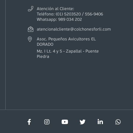
Atención al Cliente:
Teléfono: (01) 5203520 / 556-9406
Whatsapp: 989 034 202
atencionalcliente@colchonesforli.com
Asoc. Pequeños Avicultores EL
DORADO
Mz. I Lt. 4 y 5 - Zapallal - Puente
Piedra