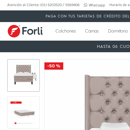
Atención al Cliente: (01) 5203520 / 5569406
Horario de a
Whatsapp
PAGA CON TUS TARJETAS DE CRÉDITO DEL 
Colchones
Camas
Dormitorio
HASTA 06 CUO
-
50 %