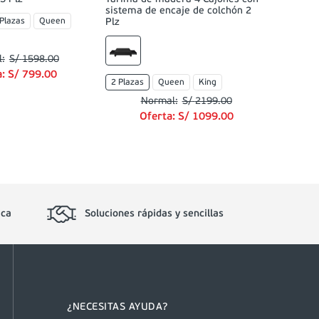
sistema de encaje de colchón 2
 Plazas
Queen
Plz
S/
1598
.
00
a:
S/
799
.
00
2 Plazas
Queen
King
S/
2199
.
00
Oferta:
S/
1099
.
00
ica
Soluciones rápidas y sencillas
¿NECESITAS AYUDA?