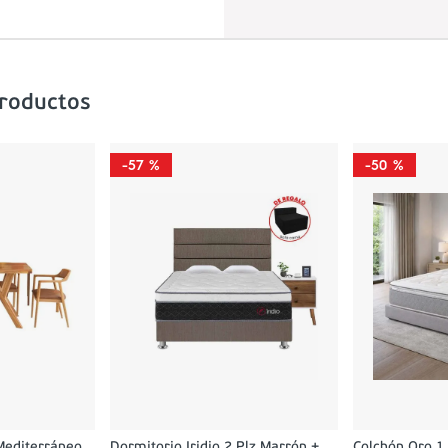
productos
-
57 %
-
50 %
Mediterráneo
Dormitorio Iridio 2 Plz Marrón +
Colchón Oro 1.