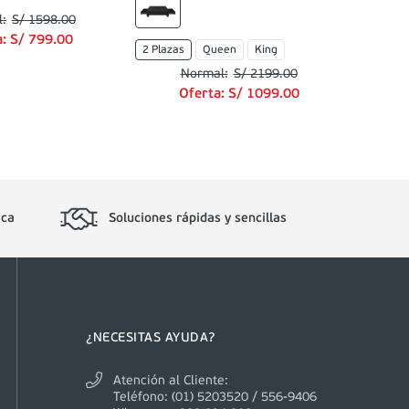
S/
1598
.
00
a:
S/
799
.
00
2 Plazas
Queen
King
S/
2199
.
00
Oferta:
S/
1099
.
00
ica
Soluciones rápidas y sencillas
¿NECESITAS AYUDA?
Atención al Cliente:
Teléfono: (01) 5203520 / 556-9406