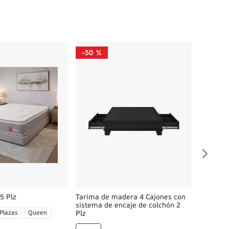
-
50 %
-
58 %
Dormitor
02 Velad
Queen
O
5 Plz
Tarima de madera 4 Cajones con
sistema de encaje de colchón 2
 Plazas
Queen
Plz