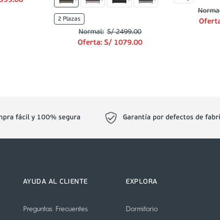
999
.
00
2 Plazas
Ofert
S/
2499
.
00
Oferta:
S/
1079
.
00
pra fácil y 100% segura
Garantía por defectos de fabr
AYUDA AL CLIENTE
EXPLORA
Preguntas Frecuentes
Dormitorio