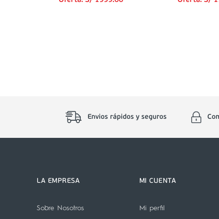
Oferta:
S/
1999
.
00
Oferta:
S/
1
Envios rápidos y seguros
Com
LA EMPRESA
MI CUENTA
Sobre Nosotros
Mi perfil