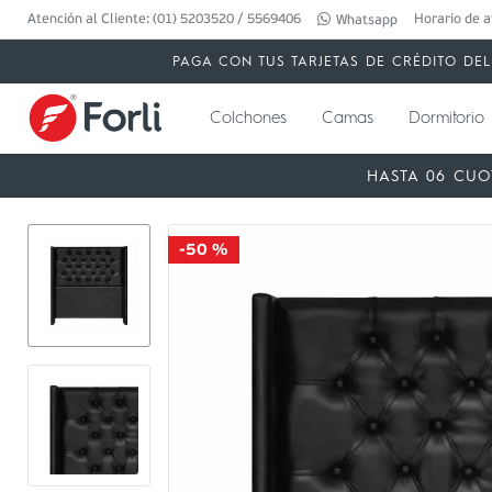
Atención al Cliente: (01) 5203520 / 5569406
Horario de a
Whatsapp
PAGA CON TUS TARJETAS DE CRÉDITO DEL 
Colchones
Camas
Dormitorio
HASTA 06 CUO
-
50 %