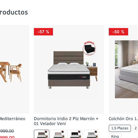
productos
-
57 %
-
50 %
Mediterráneo
Dormitorio Iridio 2 Plz Marrón +
Colchón Oro 1.
01 Velador Veni
1.5 Plazas
2
5999
.
00
King