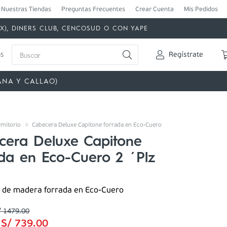
Nuestras Tiendas
Preguntas Frecuentes
Crear Cuenta
Mis Pedidos
MEX), DINERS CLUB, CENCOSUD O CON YAPE
Buscar
s
Regístrate
ANA Y CALLAO)
mitorio
Cabecera Deluxe Capitone forrada en Eco-Cuero
cera Deluxe Capitone
ada en Eco-Cuero 2 ´Plz
7
 de madera forrada en Eco-Cuero
/
1479
.
00
:
S/
739
.
00