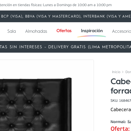
tención en tiendas físicas: Lunes a Domingo de 10:00 am a 10:00 pm
BCP (VISA), BBVA (VISA Y MASTERCARD), INTERBANK (VISA Y A
Ofertas
Inspiración
Sala
Almohadas
Accesorio
TAS SIN INTERESES - DELIVERY GRATIS (LIMA METROPOLIT
Dor
Cabe
forr
SKU
:
16846
Cabecera
S
Oferta