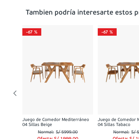
Tambien podría interesarte estos 
-
67 %
-
67 %
0
0
Juego de Comedor Mediterráneo
Juego de Comedor 
04 Sillas Beige
04 Sillas Tabaco
S/
5999
.
00
S/