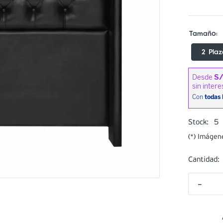
2 Plaz
5
Stock:
(*) Imágen
Cantidad:
－