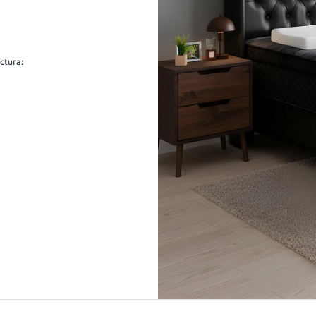
uctura
: