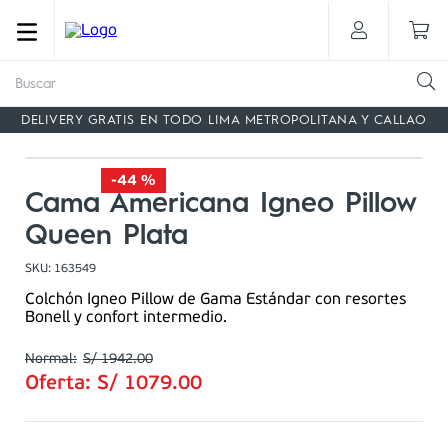
Buscar
DELIVERY GRATIS EN TODO LIMA METROPOLITANA Y CALLAO
-
44 %
Cama Americana Igneo Pillow
Queen Plata
SKU
:
163549
Colchón Igneo Pillow de Gama Estándar con resortes
Bonell y confort intermedio.
S/
1942
.
00
Oferta:
S/
1079
.
00