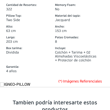
Si
Bonell
Cantidad de Resortes
:
Memory Foam
:
322
No
Pillow Top
:
Material del tapiz
:
Two Side
Jacquard
Alto
:
Ancho
:
63 cm
153 cm
Largo
:
Patas Cromadas
:
203 cm
8
Box tarima
:
Incluye
:
Dividida
Colchón + Tarima + 02
Almohadas Viscoelásticas
+ Protector de colchón
Garantía
:
4 años
(*) Imágenes Referenciales
Tambien podría interesarte estos