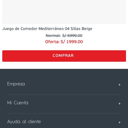
Juego de Comedor Mediterráneo 04 Sillas Beige
S/
5999
.
00
Oferta:
S/
1999
.
00
Empresa
+
Sobre Nosotros
Mi Cuenta
+
Nuestas tiendas
Mi Perfil
Ayuda al cliente
+