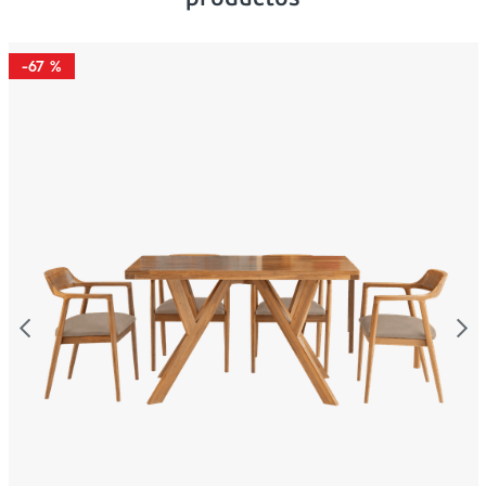
-
67 %