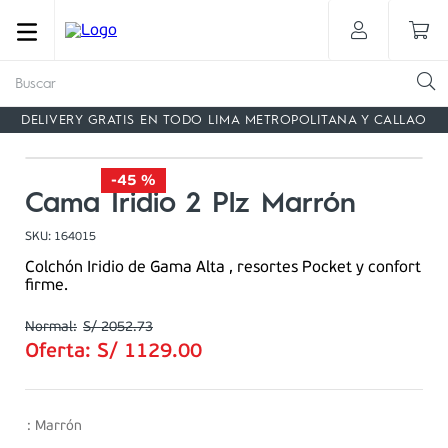
Buscar
DELIVERY GRATIS EN TODO LIMA METROPOLITANA Y CALLAO
-
45 %
Cama Iridio 2 Plz Marrón
SKU
:
164015
Colchón Iridio de Gama Alta , resortes Pocket y confort
firme.
S/
2052
.
73
Oferta:
S/
1129
.
00
:
Marrón