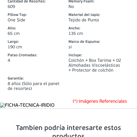
Cantidad de Resortes
:
Memory Foam
:
609
No
Pillow Top
:
Material del tapiz
:
One Side
Tejido de Punto
Alto
:
Ancho
:
65 cm
135 cm
Largo
:
Marco de Espuma
:
190 cm
si
Patas Cromadas
:
Incluye
:
4
Colchón + Box Tarima + 02
Almohadas Viscoelásticas
+ Protector de colchón
Garantía
:
8 años (Sólo para el panel
de resortes)
(*) Imágenes Referenciales
Tambien podría interesarte estos
productos