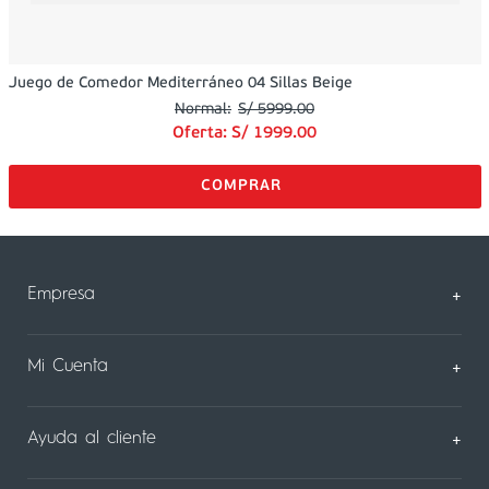
Juego de Comedor Mediterráneo 04 Sillas Beige
S/
5999
.
00
Oferta:
S/
1999
.
00
Empresa
+
Sobre Nosotros
Mi Cuenta
+
Nuestas tiendas
Mi Perfil
Ayuda al cliente
+
Contáctanos
Mis Pedidos