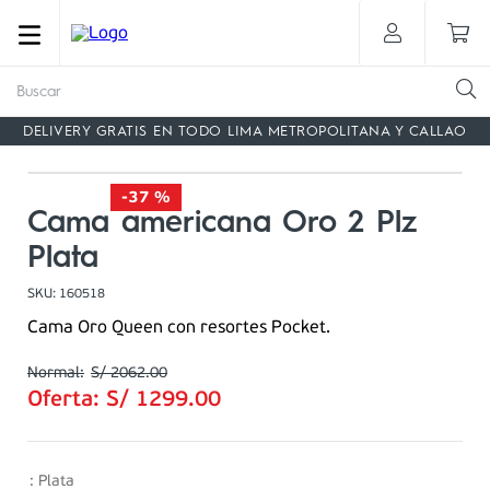
Buscar
DELIVERY GRATIS EN TODO LIMA METROPOLITANA Y CALLAO
-
37 %
Cama americana Oro 2 Plz
Plata
SKU
:
160518
Cama Oro Queen con resortes Pocket.
S/
2062
.
00
Oferta:
S/
1299
.
00
:
Plata