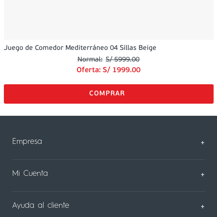
Juego de Comedor Mediterráneo 04 Sillas Beige
S/
5999
.
00
Oferta:
S/
1999
.
00
Empresa
+
Sobre Nosotros
Mi Cuenta
+
Nuestas tiendas
Mi Perfil
Ayuda al cliente
+
Contáctanos