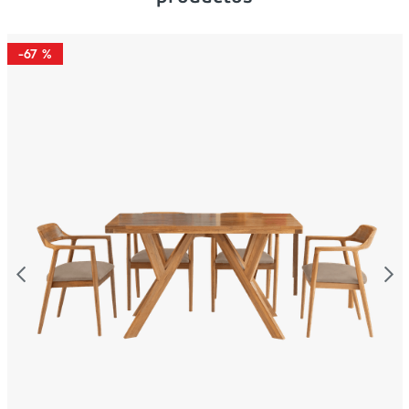
-
67 %