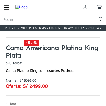
Buscar
DELIVERY GRATIS EN TODO LIMA METROPOLITANA Y CALLAO
-
51 %
Cama Americana Platino King
Plata
SKU
:
160542
Cama Platino King con resortes Pocket.
S/
5096
.
00
Oferta:
S/
2499
.
00
:
Plata