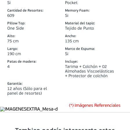
Si
Pocket
Cantidad de Resortes
:
Memory Foam
:
609
Si
Pillow Top
:
Material del tapiz
:
One Side
Tejido de Punto
Alto
:
Ancho
:
75 cm
135 cm
Largo
:
Marco de Espuma
:
190 cm
Si
Patas de madera
:
Incluye
:
4
Tarima + Colchón + 02
Almohadas Viscoelásticas
+ Protector de colchón
Garantía
:
12 años (Sólo para el
panel de resortes)
(*) Imágenes Referenciales