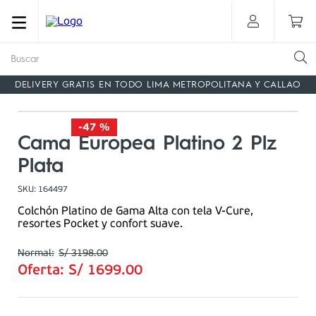
Buscar
DELIVERY GRATIS EN TODO LIMA METROPOLITANA Y CALLAO
-
47 %
Cama Europea Platino 2 Plz
Plata
SKU
:
164497
Colchón Platino de Gama Alta con tela V-Cure,
resortes Pocket y confort suave.
S/
3198
.
00
Oferta:
S/
1699
.
00