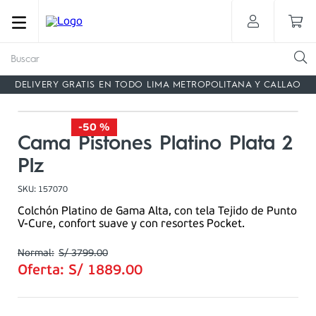
Buscar
DELIVERY GRATIS EN TODO LIMA METROPOLITANA Y CALLAO
-
50 %
Cama Pistones Platino Plata 2
Plz
SKU
:
157070
Colchón Platino de Gama Alta, con tela Tejido de Punto
V-Cure, confort suave y con resortes Pocket.
S/
3799
.
00
Oferta:
S/
1889
.
00