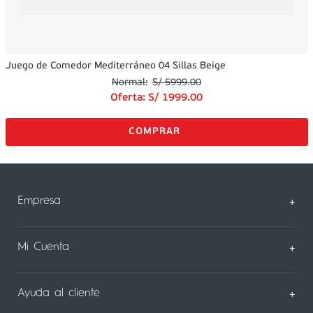
Juego de Comedor Mediterráneo 04 Sillas Beige
S/
5999
.
00
Oferta:
S/
1999
.
00
Empresa
+
Sobre Nosotros
Mi Cuenta
+
Nuestas tiendas
Mi Perfil
Ayuda al cliente
+
Contáctanos