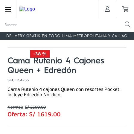
Buscar
DELIVERY GRATIS EN TODO LIMA METROPOLITANA Y CALLAO
-
38 %
Cama Rutenio 4 Cajones
Queen + Edredón
SKU
:
154256
Cama Rutenio 4 cajones Queen con resortes Pocket.
Incluye Edredón Nórdico.
S/
2599
.
00
Oferta:
S/
1619
.
00