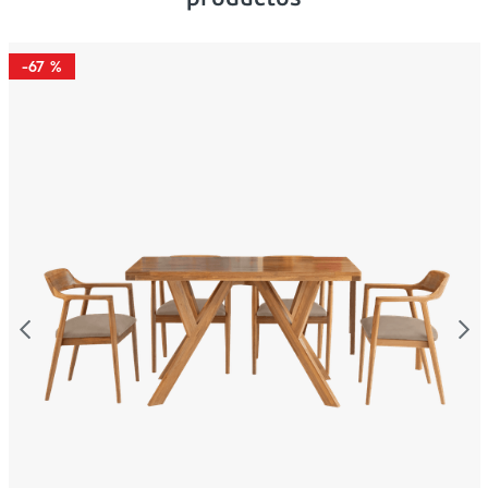
-
67 %