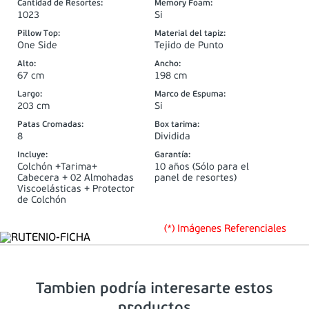
Cantidad de Resortes
:
Memory Foam
:
1023
Si
Pillow Top
:
Material del tapiz
:
One Side
Tejido de Punto
Alto
:
Ancho
:
67 cm
198 cm
Largo
:
Marco de Espuma
:
203 cm
Si
Patas Cromadas
:
Box tarima
:
8
Dividida
Incluye
:
Garantía
:
Colchón +Tarima+
10 años (Sólo para el
Cabecera + 02 Almohadas
panel de resortes)
Viscoelásticas + Protector
de Colchón
(*) Imágenes Referenciales
Tambien podría interesarte estos
productos