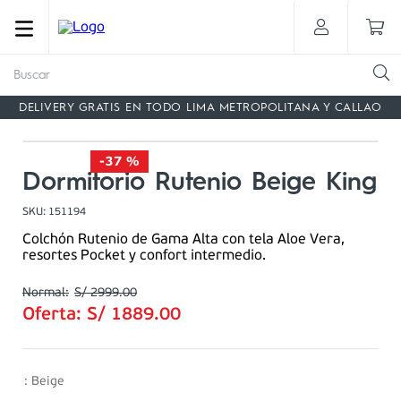
Buscar
DELIVERY GRATIS EN TODO LIMA METROPOLITANA Y CALLAO
-
37 %
Dormitorio Rutenio Beige King
SKU
:
151194
Colchón Rutenio de Gama Alta con tela Aloe Vera,
resortes Pocket y confort intermedio.
S/
2999
.
00
Oferta:
S/
1889
.
00
:
Beige