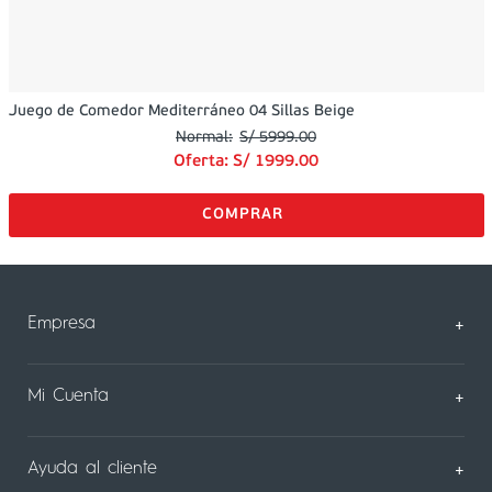
Juego de Comedor Mediterráneo 04 Sillas Beige
S/
5999
.
00
Oferta:
S/
1999
.
00
Empresa
+
Sobre Nosotros
Mi Cuenta
+
Nuestas tiendas
Mi Perfil
Ayuda al cliente
+