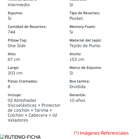
Intermedio
Si
Espuma
:
Tipo de Resortes
:
Si
Pocket
Cantidad de Resortes
:
Memory Foam
:
744
Si
Pillow Top
:
Material del tapiz
:
One Side
Tejido de Punto
Alto
:
Ancho
:
67 cm
153 cm
Largo
:
Marco de Espuma
:
203 cm
Si
Patas Cromadas
:
Box tarima
:
8
Dividida
Incluye
:
Garantía
:
02 Almohadas
10 años
Viscoelásticas + Protector
de colchón + Tarima +
Colchón + Cabecera + 02
Veladores
(*) Imágenes Referenciales