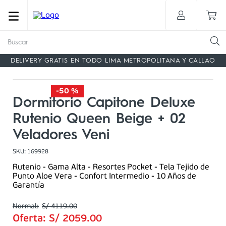
Buscar
DELIVERY GRATIS EN TODO LIMA METROPOLITANA Y CALLAO
-
50 %
Dormitorio Capitone Deluxe
Rutenio Queen Beige + 02
Veladores Veni
SKU
:
169928
Rutenio - Gama Alta - Resortes Pocket - Tela Tejido de
Punto Aloe Vera - Confort Intermedio - 10 Años de
Garantía
S/
4119
.
00
Oferta:
S/
2059
.
00