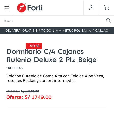
Buscar
DELIVERY GRATIS EN TODO LIMA METROPOLITANA Y CALLAO
-
50 %
Dormitorio C/4 Cajones
Rutenio Deluxe 2 Plz Beige
SKU
:
165656
Colchón Rutenio de Gama Alta con Tela de Aloe Vera,
resortes Pocket y confort intermedio.
S/
3498
.
00
Oferta:
S/
1749
.
00