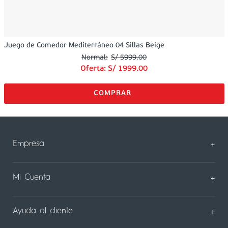
Juego de Comedor Mediterráneo 04 Sillas Beige
S/
5999
.
00
Oferta:
S/
1999
.
00
Empresa
+
Sobre Nosotros
Mi Cuenta
+
Nuestas tiendas
Mi Perfil
Ayuda al cliente
+
Contáctanos