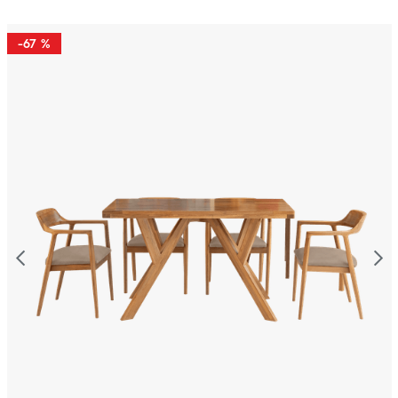
-
67 %