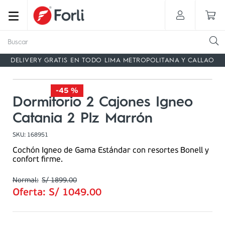
Buscar
DELIVERY GRATIS EN TODO LIMA METROPOLITANA Y CALLAO
-
45 %
Dormitorio 2 Cajones Igneo
Catania 2 Plz Marrón
SKU
:
168951
Cochón Igneo de Gama Estándar con resortes Bonell y
confort firme.
S/
1899
.
00
Oferta:
S/
1049
.
00