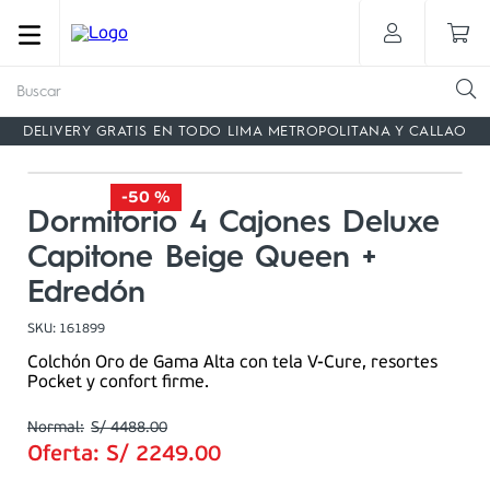
Buscar
DELIVERY GRATIS EN TODO LIMA METROPOLITANA Y CALLAO
-
50 %
Dormitorio 4 Cajones Deluxe
Capitone Beige Queen +
Edredón
SKU
:
161899
Colchón Oro de Gama Alta con tela V-Cure, resortes
Pocket y confort firme.
S/
4488
.
00
Oferta:
S/
2249
.
00