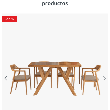
productos
-
67 %