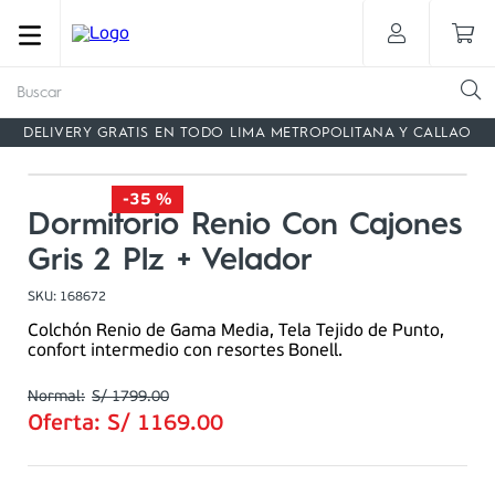
Buscar
DELIVERY GRATIS EN TODO LIMA METROPOLITANA Y CALLAO
-
35 %
Dormitorio Renio Con Cajones
Gris 2 Plz + Velador
SKU
:
168672
Colchón Renio de Gama Media, Tela Tejido de Punto,
confort intermedio con resortes Bonell.
S/
1799
.
00
Oferta:
S/
1169
.
00