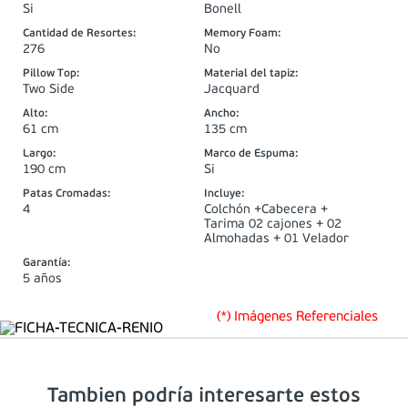
Si
Bonell
Cantidad de Resortes
:
Memory Foam
:
276
No
Pillow Top
:
Material del tapiz
:
Two Side
Jacquard
Alto
:
Ancho
:
61 cm
135 cm
Largo
:
Marco de Espuma
:
190 cm
Si
Patas Cromadas
:
Incluye
:
4
Colchón +Cabecera +
Tarima 02 cajones + 02
Almohadas + 01 Velador
Garantía
:
5 años
(*) Imágenes Referenciales
Tambien podría interesarte estos