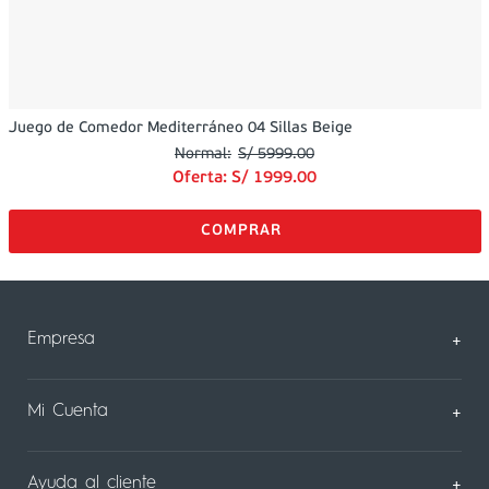
Juego de Comedor Mediterráneo 04 Sillas Beige
S/
5999
.
00
Oferta:
S/
1999
.
00
Empresa
+
Sobre Nosotros
Mi Cuenta
+
Nuestas tiendas
Mi Perfil
Ayuda al cliente
+