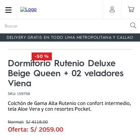
Buscar
DELIVERY GRATIS EN TODO LIMA METROPOLITANA Y CALLAO
-
50 %
Dormitorio Rutenio Deluxe
Beige Queen + 02 veladores
Viena
SKU
:
159758
Colchón de Gama Alta Rutenio con confort intermedio,
tela Aloe Vera y con resortes Pocket.
S/
4118
.
00
Oferta:
S/
2059
.
00