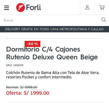
Buscar
DELIVERY GRATIS EN TODO LIMA METROPOLITANA Y CALLAO
-
50 %
Dormitorio C/4 Cajones
Rutenio Deluxe Queen Beige
SKU
:
165659
Colchón Rutenio de Gama Alta con Tela de Aloe Vera,
resortes Pocket y confort intermedio.
S/
3998
.
00
Oferta:
S/
1999
.
00