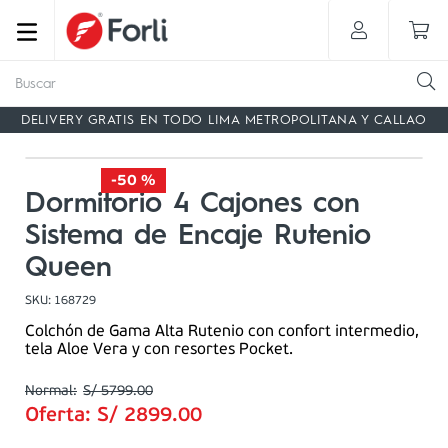
Buscar
DELIVERY GRATIS EN TODO LIMA METROPOLITANA Y CALLAO
-
50 %
Dormitorio 4 Cajones con
Sistema de Encaje Rutenio
Queen
SKU
:
168729
Colchón de Gama Alta Rutenio con confort intermedio,
tela Aloe Vera y con resortes Pocket.
S/
5799
.
00
Oferta:
S/
2899
.
00