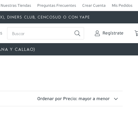
Nuestras Tiendas
Preguntas Frecuentes
Crear Cuenta
Mis Pedidos
MEX), DINERS CLUB, CENCOSUD O CON YAPE
Buscar
s
Regístrate
ANA Y CALLAO)
Ordenar por
Precio: mayor a menor