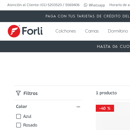
Atención al Cliente: (01) 5203520 / 5569406
Horario de a
Whatsapp
PAGA CON TUS TARJETAS DE CRÉDITO DEL 
Colchones
Camas
Dormitorio
HASTA 06 CUO
1
producto
Filtros
Color
-
40 %
Azul
Rosado