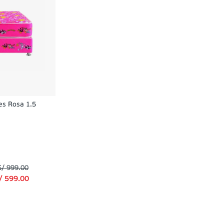
s Rosa 1.5
S/
999
.
00
/
599
.
00