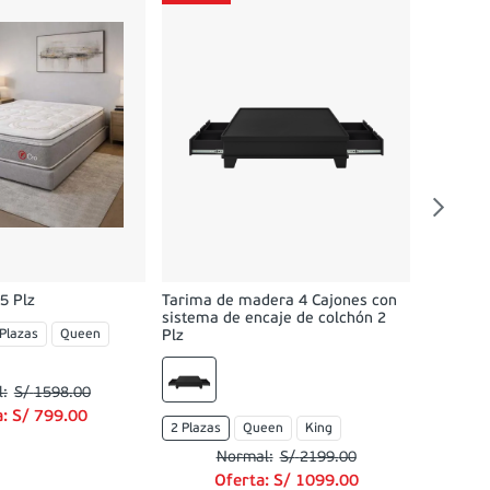
Dormitor
02 Velad
Queen
O
5 Plz
Tarima de madera 4 Cajones con
sistema de encaje de colchón 2
 Plazas
Queen
Plz
S/
1598
.
00
a:
S/
799
.
00
2 Plazas
Queen
King
S/
2199
.
00
Oferta:
S/
1099
.
00