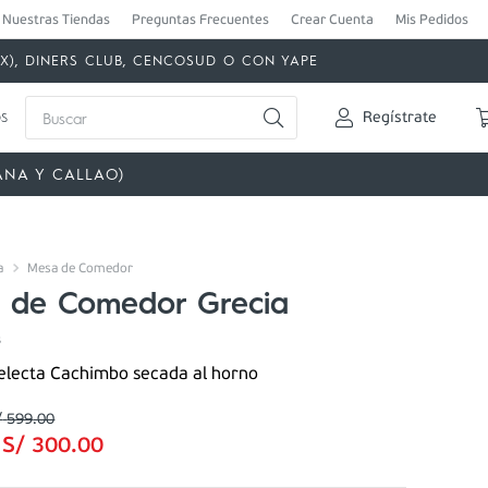
Nuestras Tiendas
Preguntas Frecuentes
Crear Cuenta
Mis Pedidos
MEX), DINERS CLUB, CENCOSUD O CON YAPE
Buscar
s
Regístrate
ANA Y CALLAO)
a
Mesa de Comedor
 de Comedor Grecia
8
electa Cachimbo secada al horno
/
599
.
00
:
S/
300
.
00