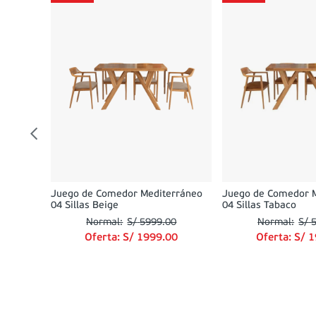
rrón +
0
00
Juego de Comedor Mediterráneo
Juego de Comedor 
04 Sillas Beige
04 Sillas Tabaco
S/
5999
.
00
S/
Oferta:
S/
1999
.
00
Oferta:
S/
1