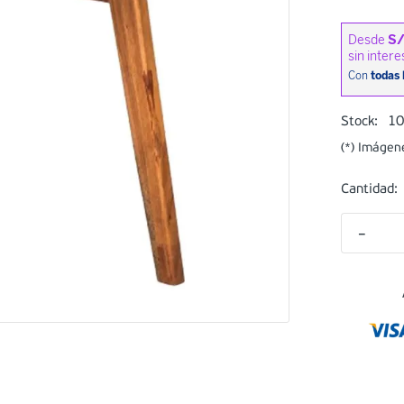
1
Stock:
(*) Imágen
Cantidad:
－