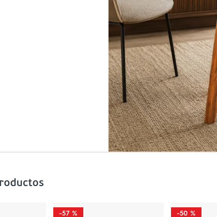
productos
-
57 %
-
50 %