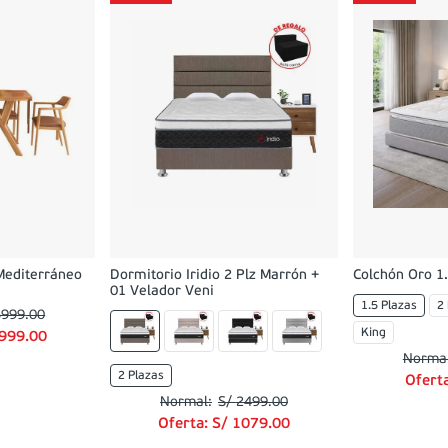
Mediterráneo
Dormitorio Iridio 2 Plz Marrón +
Colchón Oro 1.
01 Velador Veni
1.5 Plazas
2
5999
.
00
King
999
.
00
2 Plazas
Ofert
S/
2499
.
00
Oferta:
S/
1079
.
00