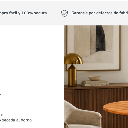
pra fácil y 100% segura
Garantía por defectos de fabr
r
as
:
 secada al horno