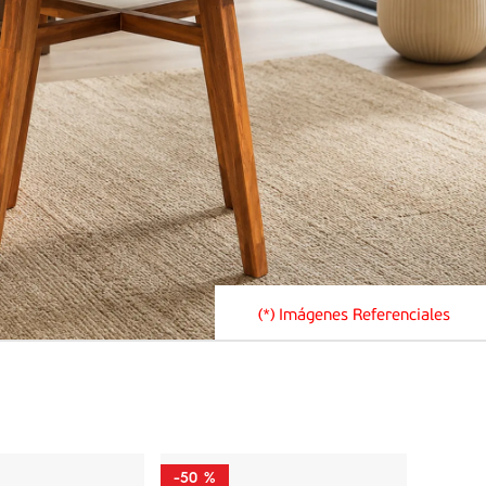
(*) Imágenes Referenciales
-
50 %
-
58 %