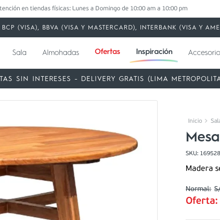
tención en tiendas físicas: Lunes a Domingo de 10:00 am a 10:00 pm
BCP (VISA), BBVA (VISA Y MASTERCARD), INTERBANK (VISA Y A
Ofertas
Inspiración
Sala
Almohadas
Accesorio
TAS SIN INTERESES - DELIVERY GRATIS (LIMA METROPOLIT
Sal
Mesa
SKU
:
16952
Madera s
S
Oferta