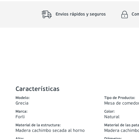
Envios rápidos y seguros
Com
Características
Modelo
:
Tipo de Producto
:
Grecia
Mesa de comedo
Marca
:
Color
:
Forli
Natural
Material de la estructura
:
Material de las pat
Madera cachimbo secada al horno
Madera cachimbo
Alto
:
Diámetro
: