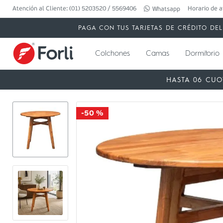
Atención al Cliente: (01) 5203520 / 5569406
Horario de a
Whatsapp
PAGA CON TUS TARJETAS DE CRÉDITO DEL 
Colchones
Camas
Dormitorio
HASTA 06 CUO
-
50 %