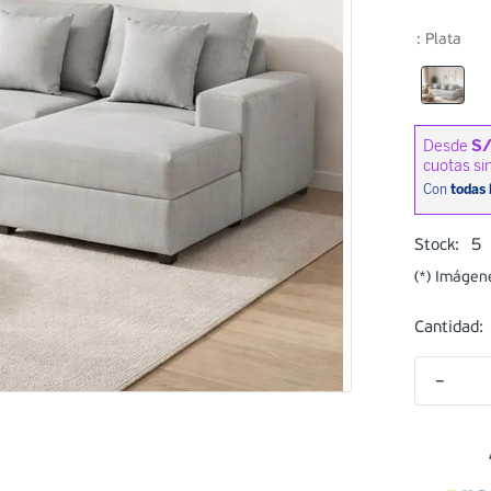
:
Plata
5
Stock:
(*) Imágen
Cantidad:
－