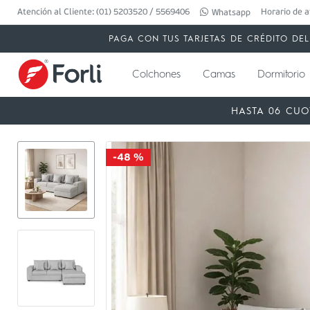
Atención al Cliente: (01) 5203520 / 5569406
Horario de a
Whatsapp
PAGA CON TUS TARJETAS DE CRÉDITO DEL 
Colchones
Camas
Dormitorio
HASTA 06 CUO
-
48 %