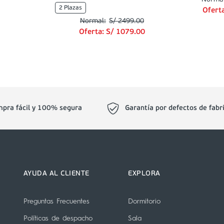
2 Plazas
Ofert
S/
2499
.
00
Oferta:
S/
1079
.
00
pra fácil y 100% segura
Garantía por defectos de fabr
AYUDA AL CLIENTE
EXPLORA
Preguntas Frecuentes
Dormitorio
Políticas de despacho
Sala