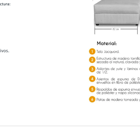
uctura
:
ivos.