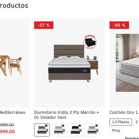
productos
-
57 %
-
50 %
Mediterráneo
Dormitorio Iridio 2 Plz Marrón +
Colchón Oro 1.
01 Velador Veni
1.5 Plazas
2
5999
.
00
King
999
.
00