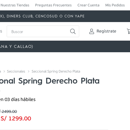
Nuestras Tiendas
Preguntas Frecuentes
Crear Cuenta
Mis Pedidos
MEX), DINERS CLUB, CENCOSUD O CON YAPE
Buscar
s
Regístrate
ANA Y CALLAO)
a
Seccionales
Seccional Spring Derecho Plata
onal Spring Derecho Plata
5
en 03 días hábiles
/
2499
.
00
:
S/
1299
.
00