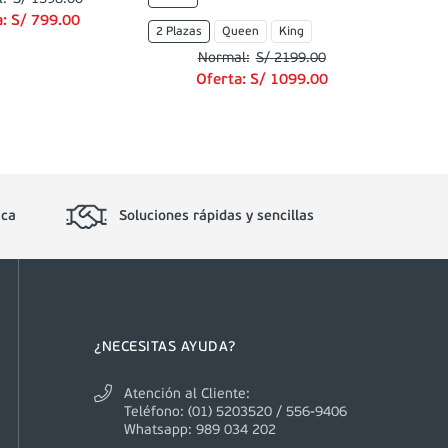
a:
S/
799
.
00
2 Plazas
Queen
King
S/
2199
.
00
Oferta:
S/
1099
.
00
ica
Soluciones rápidas y sencillas
¿NECESITAS AYUDA?
Atención al Cliente:
Teléfono: (01) 5203520 / 556-9406
Whatsapp: 989 034 202