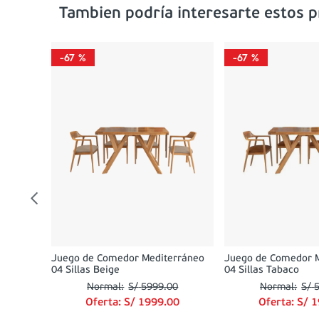
Tambien podría interesarte estos 
-
67 %
-
67 %
0
0
Juego de Comedor Mediterráneo
Juego de Comedor 
04 Sillas Beige
04 Sillas Tabaco
S/
5999
.
00
S/
Oferta:
S/
1999
.
00
Oferta:
S/
1