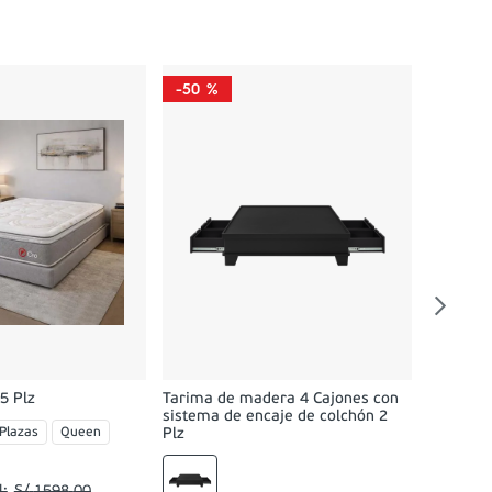
-
50 %
-
58 %
Dormitor
02 Velad
Queen
O
5 Plz
Tarima de madera 4 Cajones con
sistema de encaje de colchón 2
 Plazas
Queen
Plz
S/
1598
.
00