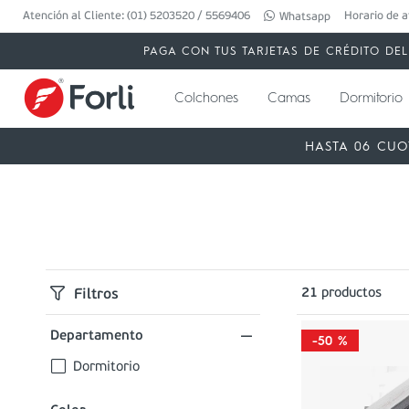
Atención al Cliente: (01) 5203520 / 5569406
Horario de a
Whatsapp
PAGA CON TUS TARJETAS DE CRÉDITO DEL 
Colchones
Camas
Dormitorio
HASTA 06 CUO
21
productos
Filtros
Departamento
-
50 %
Dormitorio