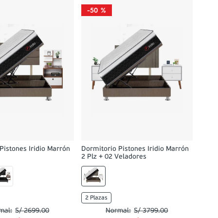
-
50 %
Pistones Iridio Marrón
Dormitorio Pistones Iridio Marrón
2 Plz + 02 Veladores
2 Plazas
S/
2699
.
00
S/
3799
.
00