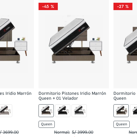
-
45 %
-
27 %
es Iridio Marrón
Dormitorio Pistones Iridio Marrón
Dormitorio 
Queen + 01 Velador
Queen
Queen
Queen
/
3699
.
00
S/
3999
.
00