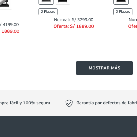
2 Plazas
2 Plazas
S/
3799
.
00
/
4199
.
00
Oferta:
S/
1889
.
00
Ofe
/
1889
.
00
MOSTRAR MÁS
pra fácil y 100% segura
Garantía por defectos de fabr