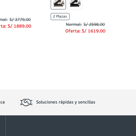
2 Plazas
S/
3779
.
00
S/
2598
.
00
rta:
S/
1889
.
00
Oferta:
S/
1619
.
00
ica
Soluciones rápidas y sencillas