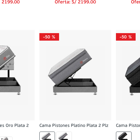
/
2199
.
00
Oferta:
S/
2199
.
00
Ofe
-
50 %
-
50 %
es Oro Plata 2
Cama Pistones Platino Plata 2 Plz
Cama Piston