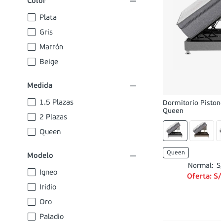
Color
Plata
Gris
Marrón
Beige
Medida
1.5 Plazas
Dormitorio Piston
Queen
2 Plazas
Queen
Queen
Modelo
S
Igneo
Oferta:
S
Iridio
Oro
Paladio