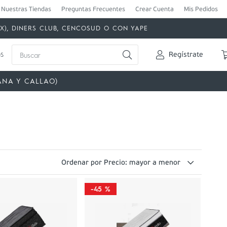
Nuestras Tiendas
Preguntas Frecuentes
Crear Cuenta
Mis Pedidos
MEX), DINERS CLUB, CENCOSUD O CON YAPE
Buscar
s
Regístrate
ANA Y CALLAO)
Ordenar por
Precio: mayor a menor
-
45 %