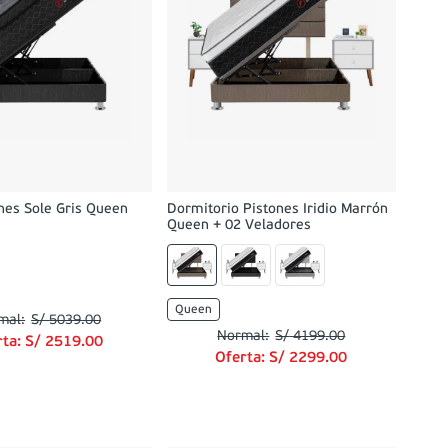
nes Sole Gris Queen
Dormitorio Pistones Iridio Marrón
Queen + 02 Veladores
Queen
S/
5039
.
00
S/
4199
.
00
rta:
S/
2519
.
00
Oferta:
S/
2299
.
00