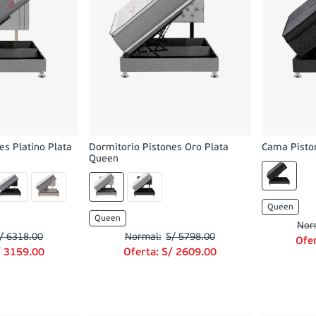
es Platino Plata
Dormitorio Pistones Oro Plata
Cama Pisto
Queen
Queen
Queen
/
6318
.
00
S/
5798
.
00
Ofe
/
3159
.
00
Oferta:
S/
2609
.
00