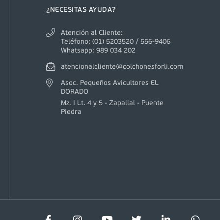
¿NECESITAS AYUDA?
Atención al Cliente:
Teléfono: (01) 5203520 / 556-9406
Whatsapp: 989 034 202
atencionalcliente@colchonesforli.com
Asoc. Pequeños Avicultores EL
DORADO
Mz. I Lt. 4 y 5 - Zapallal - Puente
Piedra