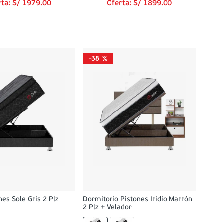
rta:
S/
1979
.
00
Oferta:
S/
1899
.
00
-
38 %
es Sole Gris 2 Plz
Dormitorio Pistones Iridio Marrón
2 Plz + Velador