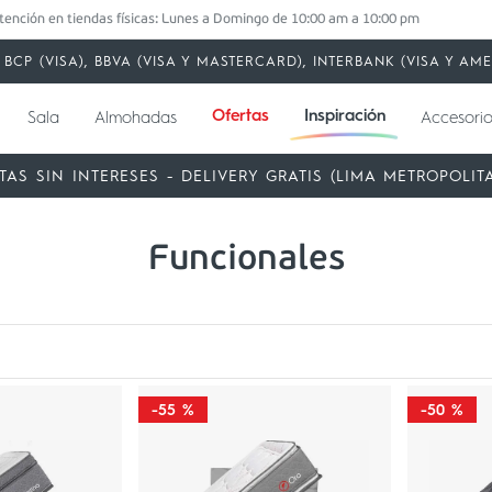
tención en tiendas físicas: Lunes a Domingo de 10:00 am a 10:00 pm
BCP (VISA), BBVA (VISA Y MASTERCARD), INTERBANK (VISA Y A
Ofertas
Inspiración
Sala
Almohadas
Accesorio
TAS SIN INTERESES - DELIVERY GRATIS (LIMA METROPOLIT
Funcionales
-
55 %
-
50 %