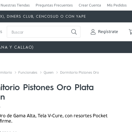
Nuestras Tiendas
Preguntas Frecuentes
Crear Cuenta
Mis Pedidos
MEX), DINERS CLUB, CENCOSUD O CON YAPE
Buscar
s
Regístrate
ANA Y CALLAO)
mitorio
Funcionales
Queen
Dormitorio Pistones Oro
torio Pistones Oro Plata
n
6
ro de Gama Alta, Tela V-Cure, con resortes Pocket
 firme.