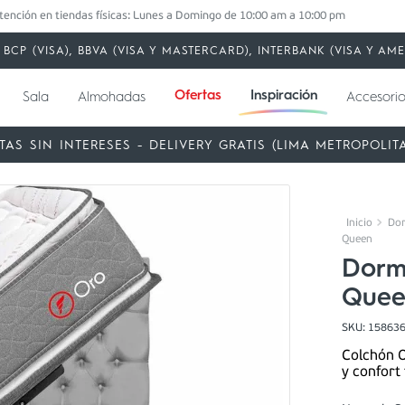
tención en tiendas físicas: Lunes a Domingo de 10:00 am a 10:00 pm
BCP (VISA), BBVA (VISA Y MASTERCARD), INTERBANK (VISA Y A
Ofertas
Inspiración
Sala
Almohadas
Accesorio
TAS SIN INTERESES - DELIVERY GRATIS (LIMA METROPOLIT
Dor
Queen
Dormi
Quee
SKU
:
15863
Colchón O
y confort