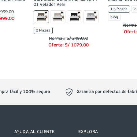
01 Velador Veni
1.5 Plazas
2
5999
.
00
King
999
.
00
2 Plazas
Ofert
S/
2499
.
00
Oferta:
S/
1079
.
00
pra fácil y 100% segura
Garantía por defectos de fabr
AYUDA AL CLIENTE
EXPLORA