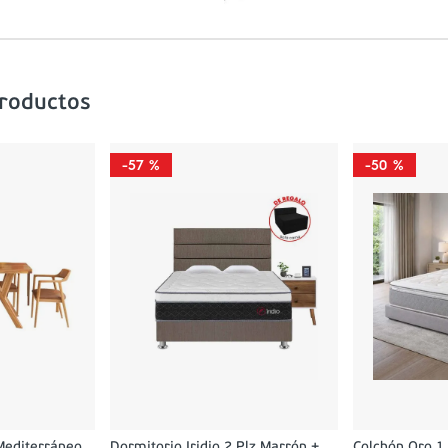
productos
-
57 %
-
50 %
Mediterráneo
Dormitorio Iridio 2 Plz Marrón +
Colchón Oro 1.