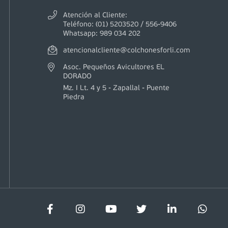
Atención al Cliente:
Teléfono: (01) 5203520 / 556-9406
Whatsapp: 989 034 202
atencionalcliente@colchonesforli.com
Asoc. Pequeños Avicultores EL
DORADO
Mz. I Lt. 4 y 5 - Zapallal - Puente
Piedra