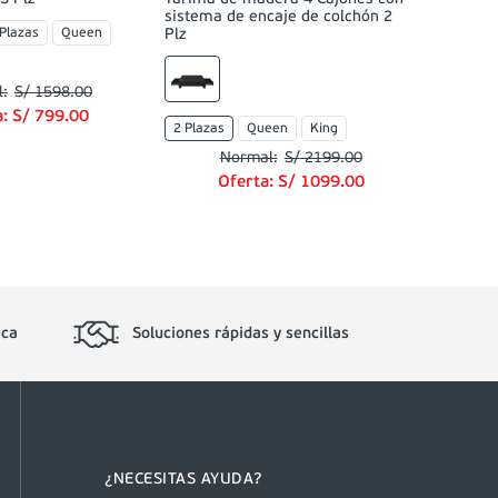
sistema de encaje de colchón 2
 Plazas
Queen
Plz
S/
1598
.
00
a:
S/
799
.
00
2 Plazas
Queen
King
S/
2199
.
00
Oferta:
S/
1099
.
00
ica
Soluciones rápidas y sencillas
¿NECESITAS AYUDA?