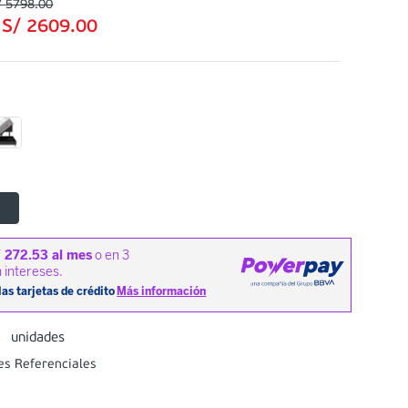
/
5798
.
00
:
S/
2609
.
00
n
unidades
es Referenciales