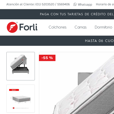
Atención al Cliente: (01) 5203520 / 5569406
Horario de a
Whatsapp
PAGA CON TUS TARJETAS DE CRÉDITO DEL 
Colchones
Camas
Dormitorio
HASTA 06 CUO
-
55 %