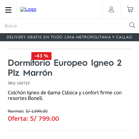
Buscar
DELIVERY GRATIS EN TODO LIMA METROPOLITANA Y CALLAO
-
43 %
Dormitorio Europeo Igneo 2
Plz Marrón
SKU
:
162722
Colchón Igneo de Gama Clásica y confort firme con
resortes Bonell.
S/
1399
.
00
Oferta:
S/
799
.
00