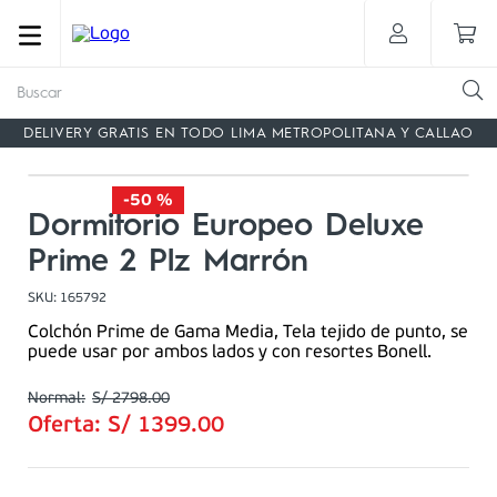
Buscar
DELIVERY GRATIS EN TODO LIMA METROPOLITANA Y CALLAO
-
50 %
Dormitorio Europeo Deluxe
Prime 2 Plz Marrón
SKU
:
165792
Colchón Prime de Gama Media, Tela tejido de punto, se
puede usar por ambos lados y con resortes Bonell.
S/
2798
.
00
Oferta:
S/
1399
.
00