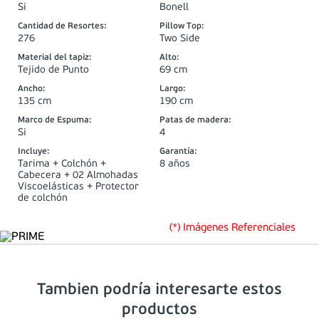
Si
Bonell
Cantidad de Resortes
:
Pillow Top
:
276
Two Side
Material del tapiz
:
Alto
:
Tejido de Punto
69 cm
Ancho
:
Largo
:
135 cm
190 cm
Marco de Espuma
:
Patas de madera
:
Si
4
Incluye
:
Garantía
:
Tarima + Colchón +
8 años
Cabecera + 02 Almohadas
Viscoelásticas + Protector
de colchón
(*) Imágenes Referenciales
Tambien podría interesarte estos
productos