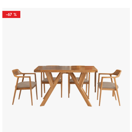
-
67 %