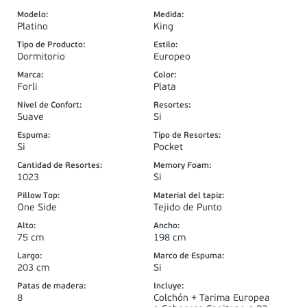
Modelo
:
Medida
:
Platino
King
Tipo de Producto
:
Estilo
:
Dormitorio
Europeo
Marca
:
Color
:
Forli
Plata
Nivel de Confort
:
Resortes
:
Suave
Si
Espuma
:
Tipo de Resortes
:
Si
Pocket
Cantidad de Resortes
:
Memory Foam
:
1023
Si
Pillow Top
:
Material del tapiz
:
One Side
Tejido de Punto
Alto
:
Ancho
:
75 cm
198 cm
Largo
:
Marco de Espuma
:
203 cm
Si
Patas de madera
:
Incluye
:
8
Colchón + Tarima Europea