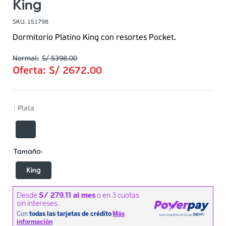
King
SKU
:
151798
Dormitorio Platino King con resortes Pocket.
S/
5398
.
00
Oferta:
S/
2672
.
00
:
Plata
King