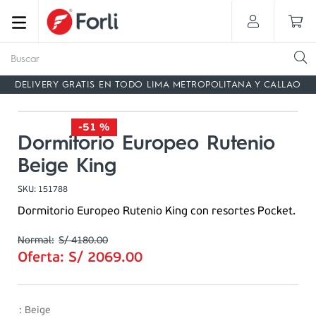
Buscar
DELIVERY GRATIS EN TODO LIMA METROPOLITANA Y CALLAO
-
51 %
Dormitorio Europeo Rutenio
Beige King
SKU
:
151788
Dormitorio Europeo Rutenio King con resortes Pocket.
S/
4180
.
00
Oferta:
S/
2069
.
00
:
Beige