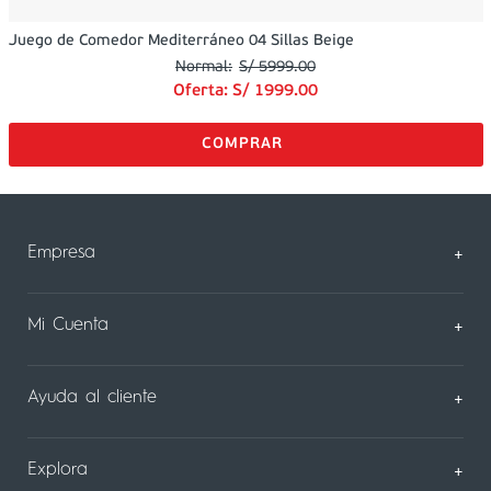
Juego de Comedor Mediterráneo 04 Sillas Beige
S/
5999
.
00
Oferta:
S/
1999
.
00
Empresa
+
Sobre Nosotros
Mi Cuenta
+
Nuestas tiendas
Mi Perfil
Ayuda al cliente
+
Contáctanos
Mis Pedidos
Preguntas Frecuentes
Explora
+
Consejos