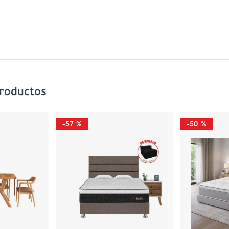
productos
-
57 %
-
50 %