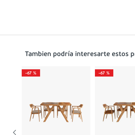
Tambien podría interesarte estos 
-
67 %
-
67 %
0
0