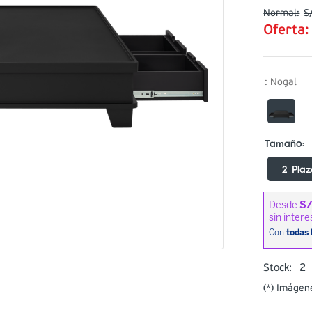
S
Oferta
:
Nogal
2 Plaz
2
Stock:
(*) Imágen