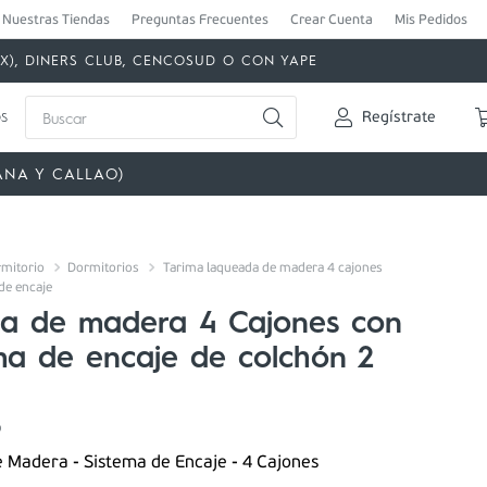
Nuestras Tiendas
Preguntas Frecuentes
Crear Cuenta
Mis Pedidos
MEX), DINERS CLUB, CENCOSUD O CON YAPE
Buscar
s
Regístrate
ANA Y CALLAO)
mitorio
Dormitorios
Tarima laqueada de madera 4 cajones
de encaje
ma de madera 4 Cajones con
ma de encaje de colchón 2
0
 Madera - Sistema de Encaje - 4 Cajones