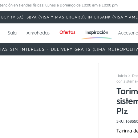
tención en tiendas físicas: Lunes a Domingo de 10:00 am a 10:00 pm
BCP (VISA), BBVA (VISA Y MASTERCARD), INTERBANK (VISA Y A
Ofertas
Inspiración
Sala
Almohadas
Accesorio
TAS SIN INTERESES - DELIVERY GRATIS (LIMA METROPOLIT
Dor
con sistema 
Tari
siste
Plz
SKU
:
16855
Tarima de