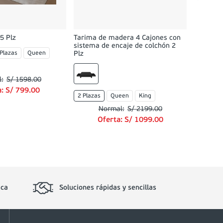
O
5 Plz
Tarima de madera 4 Cajones con
sistema de encaje de colchón 2
 Plazas
Queen
Plz
S/
1598
.
00
a:
S/
799
.
00
2 Plazas
Queen
King
S/
2199
.
00
Oferta:
S/
1099
.
00
ica
Soluciones rápidas y sencillas