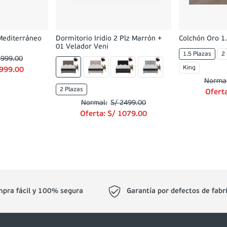
Mediterráneo
Dormitorio Iridio 2 Plz Marrón +
Colchón Oro 1.
01 Velador Veni
1.5 Plazas
2
5999
.
00
King
999
.
00
2 Plazas
Ofert
S/
2499
.
00
Oferta:
S/
1079
.
00
pra fácil y 100% segura
Garantía por defectos de fabr