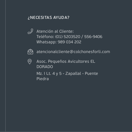
¿NECESITAS AYUDA?
Atención al Cliente:
Teléfono: (01) 5203520 / 556-9406
Whatsapp: 989 034 202
atencionalcliente@colchonesforli.com
Asoc. Pequeños Avicultores EL
DORADO
Mz. I Lt. 4 y 5 - Zapallal - Puente
Piedra