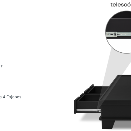
as
:
a 4 Cajones