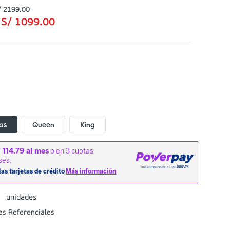
/
2199
.
00
:
S/
1099
.
00
as
Queen
King
unidades
es Referenciales