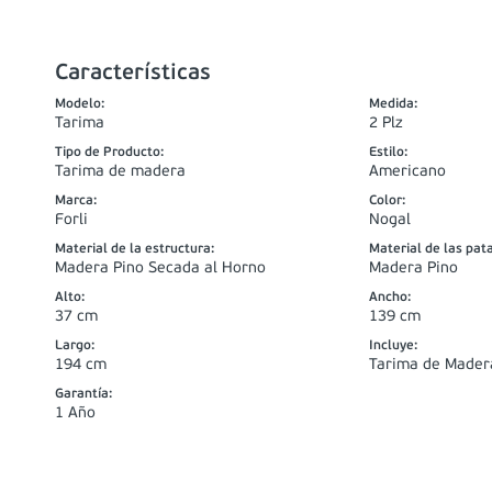
Características
Modelo
:
Medida
:
Tarima
2 Plz
Tipo de Producto
:
Estilo
:
Tarima de madera
Americano
Marca
:
Color
:
Forli
Nogal
Material de la estructura
:
Material de las pat
Madera Pino Secada al Horno
Madera Pino
Alto
:
Ancho
:
37 cm
139 cm
Largo
:
Incluye
:
194 cm
Tarima de Mader
Garantía
:
1 Año