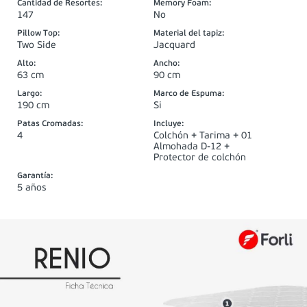
Cantidad de Resortes
:
Memory Foam
:
147
No
Pillow Top
:
Material del tapiz
:
Two Side
Jacquard
Alto
:
Ancho
:
63 cm
90 cm
Largo
:
Marco de Espuma
:
190 cm
Si
Patas Cromadas
:
Incluye
:
4
Colchón + Tarima + 01
Almohada D-12 +
Protector de colchón
Garantía
:
5 años