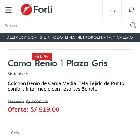
Buscar
DELIVERY GRATIS EN TODO LIMA METROPOLITANA Y CALLAO
-
50 %
Cama Renio 1 Plaza Gris
SKU
:
169281
Colchón Renio de Gama Media, Tela Tejido de Punto,
confort intermedio con resortes Bonell.
S/
1038
.
00
Oferta:
S/
519
.
00
:
Gris