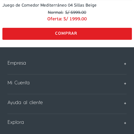
Juego de Comedor Mediterráneo 04 Sillas Beige
S/
5999
.
00
Oferta:
S/
1999
.
00
Empresa
+
Sobre Nosotros
Mi Cuenta
+
Nuestas tiendas
Mi Perfil
Ayuda al cliente
+
Contáctanos
Mis Pedidos
Preguntas Frecuentes
Explora
+
Consejos
Crear una cuenta