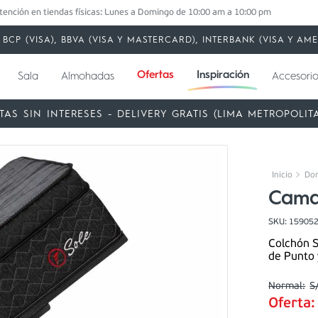
tención en tiendas físicas: Lunes a Domingo de 10:00 am a 10:00 pm
BCP (VISA), BBVA (VISA Y MASTERCARD), INTERBANK (VISA Y A
Ofertas
Inspiración
Sala
Almohadas
Accesorio
TAS SIN INTERESES - DELIVERY GRATIS (LIMA METROPOLIT
Dor
Cama 
SKU
:
15905
Colchón S
de Punto 
S
Oferta