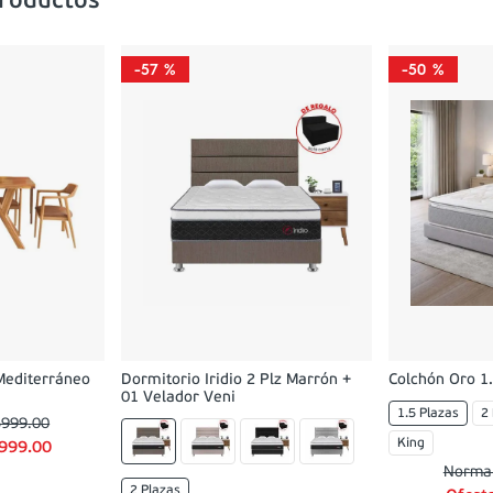
productos
-
57 %
-
50 %
Mediterráneo
Dormitorio Iridio 2 Plz Marrón +
Colchón Oro 1.
01 Velador Veni
1.5 Plazas
2
5999
.
00
King
999
.
00
2 Plazas