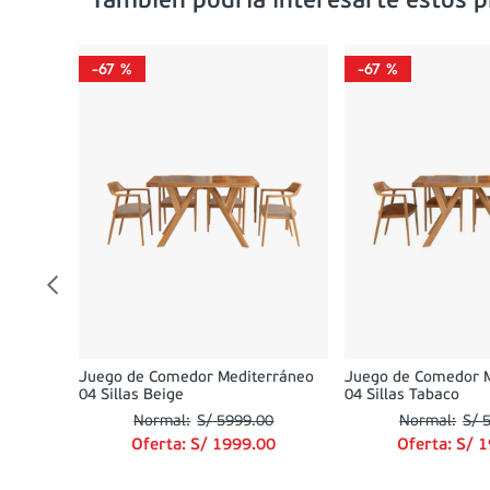
Tambien podría interesarte estos 
-
67 %
-
67 %
rrón +
0
00
Juego de Comedor Mediterráneo
Juego de Comedor 
04 Sillas Beige
04 Sillas Tabaco
S/
5999
.
00
S/
Oferta:
S/
1999
.
00
Oferta:
S/
1