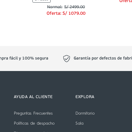
Ofert
S/
2499
.
00
Oferta:
S/
1079
.
00
pra fácil y 100% segura
Garantía por defectos de fabr
AYUDA AL CLIENTE
EXPLORA
Preguntas Frecuentes
Dormitorio
Políticas de despacho
Sala