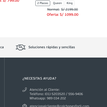
a:
S/
799
.
00
2 Plazas
Queen
King
S/
2199
.
00
Oferta:
S/
1099
.
00
ica
Soluciones rápidas y sencillas
¿NECESITAS AYUDA?
Atención al Cliente:
Teléfono: (01) 5203520 / 556-9406
Whatsapp: 989 034 202
atencionalcliente@colchonesforli.com