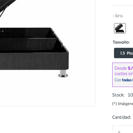
:
Gris
1.5 Pl
1
Stock:
(*) Imágen
Cantidad:
－