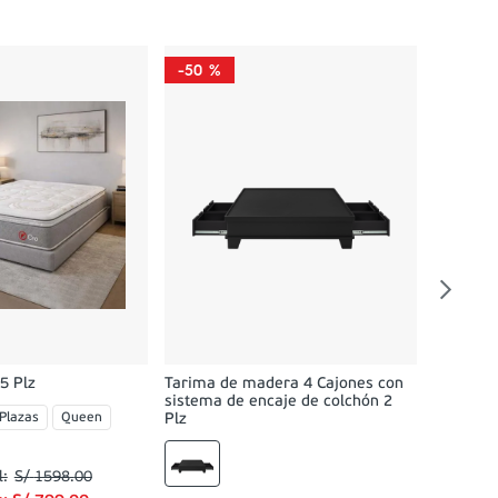
-
50 %
-
58 %
Dormitor
02 Velad
Queen
O
5 Plz
Tarima de madera 4 Cajones con
sistema de encaje de colchón 2
 Plazas
Queen
Plz
S/
1598
.
00