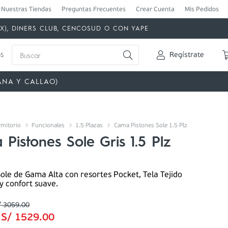
Nuestras Tiendas
Preguntas Frecuentes
Crear Cuenta
Mis Pedidos
MEX), DINERS CLUB, CENCOSUD O CON YAPE
Buscar
s
Regístrate
ANA Y CALLAO)
mitorio
Funcionales
1.5 Plazas
Cama Pistones Sole 1.5 Plz
Pistones Sole Gris 1.5 Plz
2
ole de Gama Alta con resortes Pocket, Tela Tejido
y confort suave.
/
3059
.
00
:
S/
1529
.
00