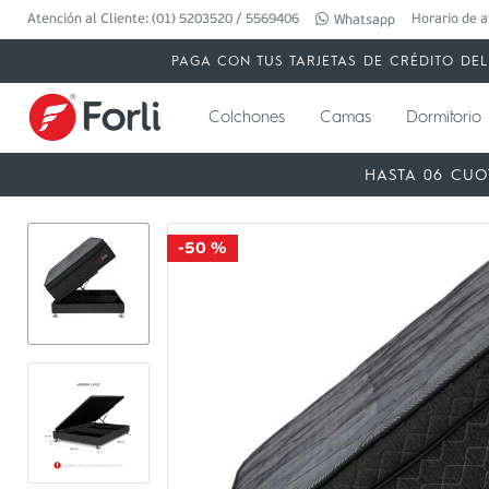
Atención al Cliente: (01) 5203520 / 5569406
Horario de a
Whatsapp
PAGA CON TUS TARJETAS DE CRÉDITO DEL 
Colchones
Camas
Dormitorio
HASTA 06 CUO
-
50 %