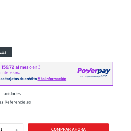
azas
0
unidades
es Referenciales
＋