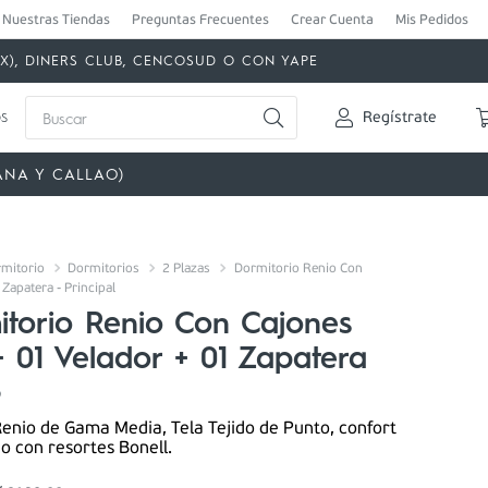
Nuestras Tiendas
Preguntas Frecuentes
Crear Cuenta
Mis Pedidos
MEX), DINERS CLUB, CENCOSUD O CON YAPE
Buscar
s
Regístrate
ANA Y CALLAO)
mitorio
Dormitorios
2 Plazas
Dormitorio Renio Con
Zapatera - Principal
itorio Renio Con Cajones
+ 01 Velador + 01 Zapatera
9
enio de Gama Media, Tela Tejido de Punto, confort
o con resortes Bonell.