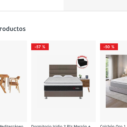
productos
-
57 %
-
50 %
Mediterráneo
Dormitorio Iridio 2 Plz Marrón +
Colchón Oro 1.