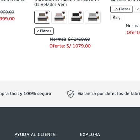
01 Velador Veni
1.5 Plazas
2
5999
.
00
King
999
.
00
2 Plazas
Ofert
S/
2499
.
00
Oferta:
S/
1079
.
00
pra fácil y 100% segura
Garantía por defectos de fabr
AYUDA AL CLIENTE
EXPLORA