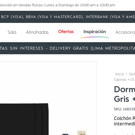
tención en tiendas físicas: Lunes a Domingo de 10:00 am a 10:00 pm
BCP (VISA), BBVA (VISA Y MASTERCARD), INTERBANK (VISA Y A
Ofertas
Inspiración
Sala
Almohadas
Accesorio
TAS SIN INTERESES - DELIVERY GRATIS (LIMA METROPOLIT
Dor
Cajones + 01 
Dorm
Gris 
SKU
:
16833
Colchón R
intermedi