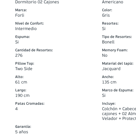
Dormitorio 02 Cajones
Americano
Marca
:
Color
:
Forli
Gris
Nivel de Confort
:
Resortes
:
Intermedio
Si
Espuma
:
Tipo de Resortes
:
Si
Bonell
Cantidad de Resortes
:
Memory Foam
:
276
No
Pillow Top
:
Material del tapiz
:
Two Side
Jacquard
Alto
:
Ancho
:
61 cm
135 cm
Largo
:
Marco de Espuma
:
190 cm
Si
Patas Cromadas
:
Incluye
:
4
Colchón + Cabece
cajones + 02 Al
Velador + Protec
Garantía
:
5 años