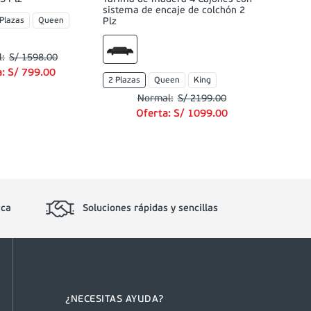
sistema de encaje de colchón 2
 Plazas
Queen
Plz
S/
1598
.
00
a:
S/
799
.
00
2 Plazas
Queen
King
S/
2199
.
00
Oferta:
S/
1099
.
00
ica
Soluciones rápidas y sencillas
¿NECESITAS AYUDA?