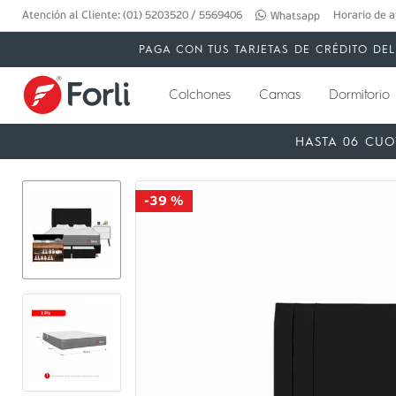
Atención al Cliente: (01) 5203520 / 5569406
Horario de a
Whatsapp
PAGA CON TUS TARJETAS DE CRÉDITO DEL 
Colchones
Camas
Dormitorio
HASTA 06 CUO
-
39 %