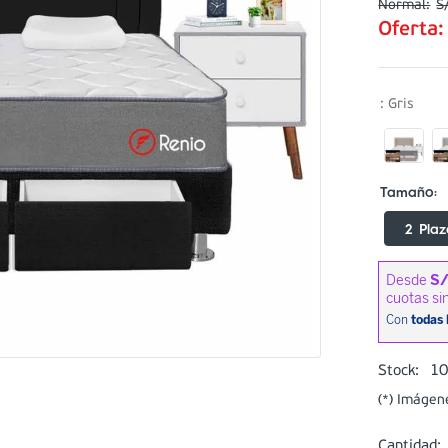
S
Oferta
:
Gris
2 Plaz
1
Stock:
(*) Imágen
Cantidad: