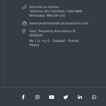
Atención al Cliente:
Teléfono: (01) 5203520 / 556-9406
Whatsapp: 989 034 202
atencionalcliente@colchonesforli.com
Asoc. Pequeños Avicultores EL
DORADO
Mz. I Lt. 4 y 5 - Zapallal - Puente
Piedra