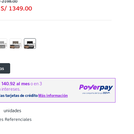
/
2198
.
00
:
S/
1349
.
00
as
0
unidades
es Referenciales