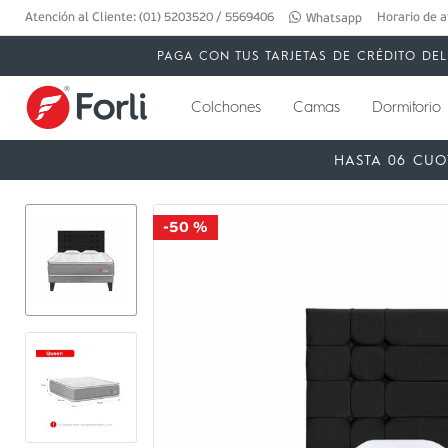
Atención al Cliente: (01) 5203520 / 5569406
Horario de a
Whatsapp
PAGA CON TUS TARJETAS DE CRÉDITO DEL 
Colchones
Camas
Dormitorio
HASTA 06 CUO
-
50 %