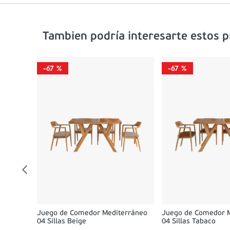
Tambien podría interesarte estos 
-
67 %
-
67 %
0
0
Juego de Comedor Mediterráneo
Juego de Comedor 
04 Sillas Beige
04 Sillas Tabaco