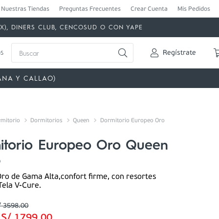
Nuestras Tiendas
Preguntas Frecuentes
Crear Cuenta
Mis Pedidos
MEX), DINERS CLUB, CENCOSUD O CON YAPE
Buscar
s
Regístrate
ANA Y CALLAO)
mitorio
Dormitorios
Queen
Dormitorio Europeo Oro
itorio Europeo Oro Queen
0
ro de Gama Alta,confort firme, con resortes
Tela V-Cure.
/
3598
.
00
:
S/
1799
.
00