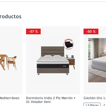
productos
-
57 %
-
50 %
Mediterráneo
Dormitorio Iridio 2 Plz Marrón +
Colchón Oro 1.
01 Velador Veni
1.5 Plazas
2