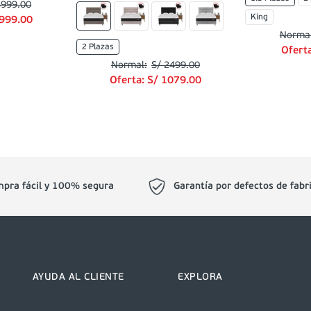
5999
.
00
King
999
.
00
2 Plazas
Ofert
S/
2499
.
00
Oferta:
S/
1079
.
00
pra fácil y 100% segura
Garantía por defectos de fabr
AYUDA AL CLIENTE
EXPLORA