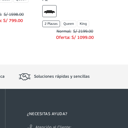
S/
1598
.
00
a:
S/
799
.
00
2 Plazas
Queen
King
S/
2199
.
00
Oferta:
S/
1099
.
00
ica
Soluciones rápidas y sencillas
¿NECESITAS AYUDA?
Atención al Cliente: