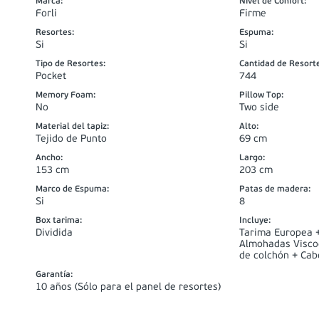
Marca
:
Nivel de Confort
:
Forli
Firme
Resortes
:
Espuma
:
Si
Si
Tipo de Resortes
:
Cantidad de Resort
Pocket
744
Memory Foam
:
Pillow Top
:
No
Two side
Material del tapiz
:
Alto
:
Tejido de Punto
69 cm
Ancho
:
Largo
:
153 cm
203 cm
Marco de Espuma
:
Patas de madera
:
Si
8
Box tarima
:
Incluye
:
Dividida
Tarima Europea +
Almohadas Viscoe
de colchón + Ca
Garantía
:
10 años (Sólo para el panel de resortes)