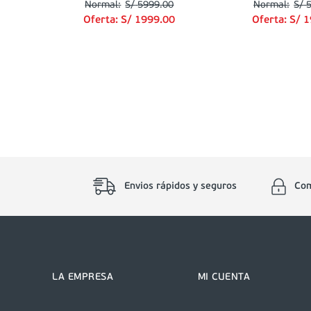
S/
5999
.
00
S/
Oferta:
S/
1999
.
00
Oferta:
S/
1
Envios rápidos y seguros
Com
LA EMPRESA
MI CUENTA