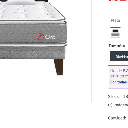
:
Plata
Quee
1
Stock:
(*) Imágen
Cantidad: