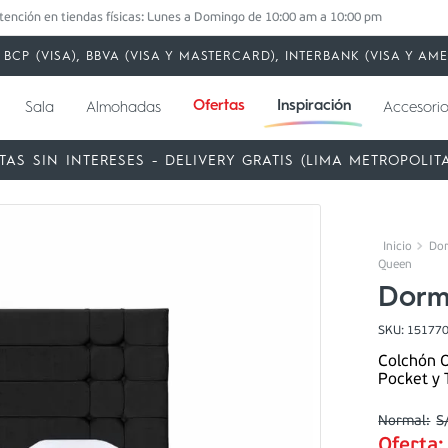
tención en tiendas físicas: Lunes a Domingo de 10:00 am a 10:00 pm
BCP (VISA), BBVA (VISA Y MASTERCARD), INTERBANK (VISA Y A
Ofertas
Inspiración
Sala
Almohadas
Accesorio
TAS SIN INTERESES - DELIVERY GRATIS (LIMA METROPOLIT
Dor
Queen
Dorm
SKU
:
15177
Colchón O
Pocket y 
S
Oferta