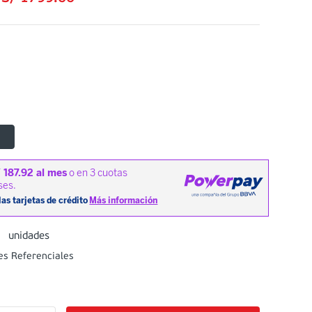
n
8
unidades
es Referenciales