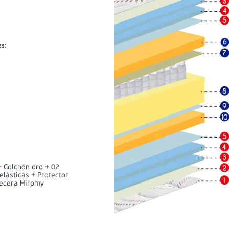
es
:
 Colchón oro + 02
lásticas + Protector
becera Hiromy