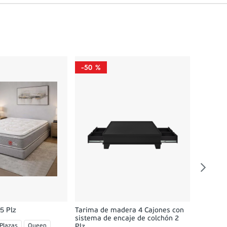
-
50 %
-
58 %
Dormitor
02 Velad
Queen
O
5 Plz
Tarima de madera 4 Cajones con
sistema de encaje de colchón 2
 Plazas
Queen
Plz