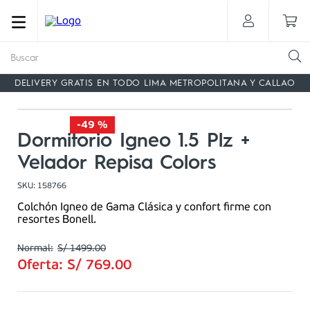
Buscar
DELIVERY GRATIS EN TODO LIMA METROPOLITANA Y CALLAO
-
49 %
Dormitorio Igneo 1.5 Plz +
Velador Repisa Colors
SKU
:
158766
Colchón Igneo de Gama Clásica y confort firme con
resortes Bonell.
S/
1499
.
00
Oferta:
S/
769
.
00