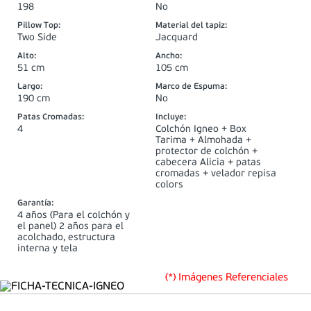
198
No
Pillow Top
:
Material del tapiz
:
Two Side
Jacquard
Alto
:
Ancho
:
51 cm
105 cm
Largo
:
Marco de Espuma
:
190 cm
No
Patas Cromadas
:
Incluye
:
4
Colchón Igneo + Box
Tarima + Almohada +
protector de colchón +
cabecera Alicia + patas
cromadas + velador repisa
colors
Garantía
:
4 años (Para el colchón y
el panel) 2 años para el
acolchado, estructura
interna y tela
(*) Imágenes Referenciales