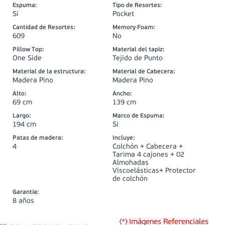
Espuma
:
Tipo de Resortes
:
Si
Pocket
Cantidad de Resortes
:
Memory Foam
:
609
No
Pillow Top
:
Material del tapiz
:
One Side
Tejido de Punto
Material de la estructura
:
Material de Cabecera
:
Madera Pino
Madera Pino
Alto
:
Ancho
:
69 cm
139 cm
Largo
:
Marco de Espuma
:
194 cm
Si
Patas de madera
:
Incluye
:
4
Colchón + Cabecera +
Tarima 4 cajones + 02
Almohadas
Viscoelásticas+ Protector
de colchón
Garantía
:
8 años
(*) Imágenes Referenciales