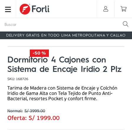
Buscar
DELIVERY GRATIS EN TODO LIMA METROPOLITANA Y CALLAO
-
50 %
Dormitorio 4 Cajones con
Sistema de Encaje Iridio 2 Plz
SKU
:
168726
Tarima de Madera con Sistema de Encaje y Colchón
Iridio de Gama Alta con Tela Tejido de Punto Anti-
Bacterial, resortes Pocket y confort firme.
S/
3999
.
00
Oferta:
S/
1999
.
00