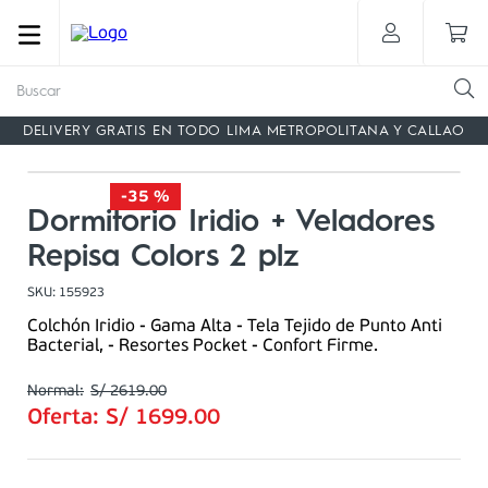
Buscar
DELIVERY GRATIS EN TODO LIMA METROPOLITANA Y CALLAO
-
35 %
Dormitorio Iridio + Veladores
Repisa Colors 2 plz
SKU
:
155923
Colchón Iridio - Gama Alta - Tela Tejido de Punto Anti
Bacterial, - Resortes Pocket - Confort Firme.
S/
2619
.
00
Oferta:
S/
1699
.
00