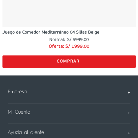
Juego de Comedor Mediterráneo 04 Sillas Beige
S/
5999
.
00
Oferta:
S/
1999
.
00
Empresa
+
Sobre Nosotros
Mi Cuenta
+
Nuestas tiendas
Mi Perfil
Ayuda al cliente
+