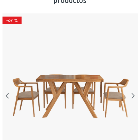
productos
-
67 %