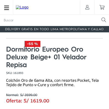
Buscar
DELIVERY GRATIS EN TODO LIMA METROPOLITANA Y CALLAO
-
55 %
Dormitorio Europeo Oro
Deluxe Beige+ 01 Velador
Repisa
SKU
:
161893
Colchón Oro de Gama Alta, con resortes Pocket, Tela
Tejido de Punto v-Cure y confort firme.
S/
3599
.
00
Oferta:
S/
1619
.
00