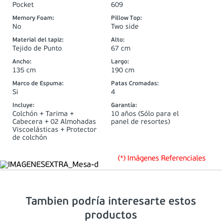
Pocket
609
Memory Foam
:
Pillow Top
:
No
Two side
Material del tapiz
:
Alto
:
Tejido de Punto
67 cm
Ancho
:
Largo
:
135 cm
190 cm
Marco de Espuma
:
Patas Cromadas
:
Si
4
Incluye
:
Garantía
:
Colchón + Tarima +
10 años (Sólo para el
Cabecera + 02 Almohadas
panel de resortes)
Viscoelásticas + Protector
de colchón
(*) Imágenes Referenciales
Tambien podría interesarte estos
productos