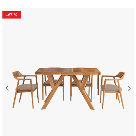
-
67 %