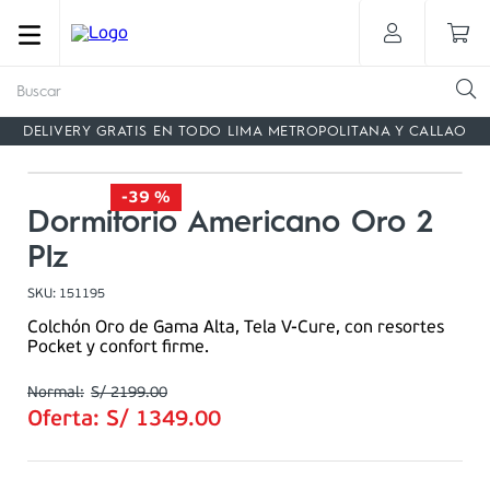
Buscar
DELIVERY GRATIS EN TODO LIMA METROPOLITANA Y CALLAO
-
39 %
Dormitorio Americano Oro 2
Plz
SKU
:
151195
Colchón Oro de Gama Alta, Tela V-Cure, con resortes
Pocket y confort firme.
S/
2199
.
00
Oferta:
S/
1349
.
00