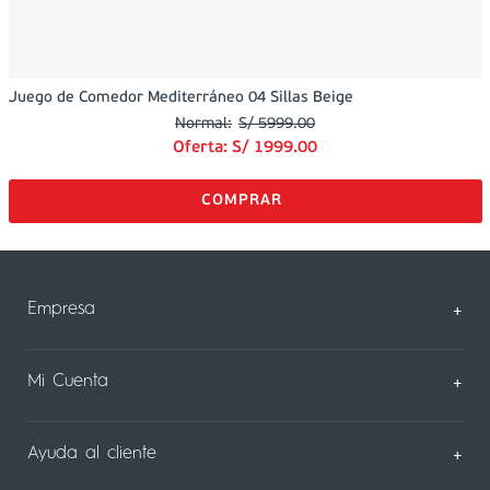
Juego de Comedor Mediterráneo 04 Sillas Beige
S/
5999
.
00
Oferta:
S/
1999
.
00
Empresa
+
Sobre Nosotros
Mi Cuenta
+
Nuestas tiendas
Mi Perfil
Ayuda al cliente
+
Contáctanos