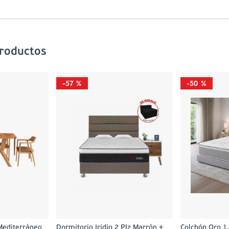
productos
-
57 %
-
50 %
Mediterráneo
Dormitorio Iridio 2 Plz Marrón +
Colchón Oro 1.