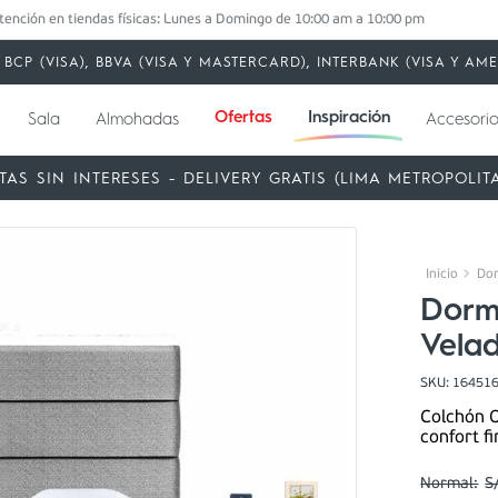
tención en tiendas físicas: Lunes a Domingo de 10:00 am a 10:00 pm
BCP (VISA), BBVA (VISA Y MASTERCARD), INTERBANK (VISA Y A
Ofertas
Inspiración
Sala
Almohadas
Accesorio
TAS SIN INTERESES - DELIVERY GRATIS (LIMA METROPOLIT
Dor
Dorm
Velad
SKU
:
16451
Colchón O
confort f
S