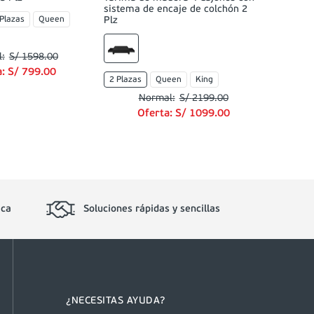
sistema de encaje de colchón 2
 Plazas
Queen
Plz
S/
1598
.
00
a:
S/
799
.
00
2 Plazas
Queen
King
S/
2199
.
00
Oferta:
S/
1099
.
00
ica
Soluciones rápidas y sencillas
¿NECESITAS AYUDA?