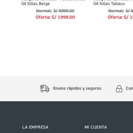
04 Sillas Beige
04 Sillas Tabaco
S/
5999
.
00
S/
Oferta:
S/
1999
.
00
Oferta:
S/
1
Envios rápidos y seguros
Com
LA EMPRESA
MI CUENTA