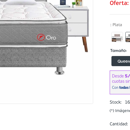
Oferta
:
Plata
Quee
1
Stock:
(*) Imágen
Cantidad: