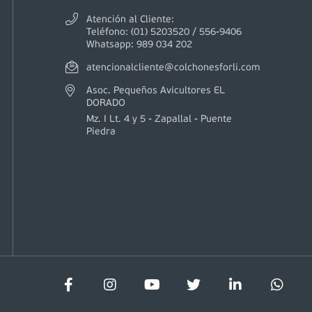
Atención al Cliente:
Teléfono: (01) 5203520 / 556-9406
Whatsapp: 989 034 202
atencionalcliente@colchonesforli.com
Asoc. Pequeños Avicultores EL
DORADO
Mz. I Lt. 4 y 5 - Zapallal - Puente
Piedra