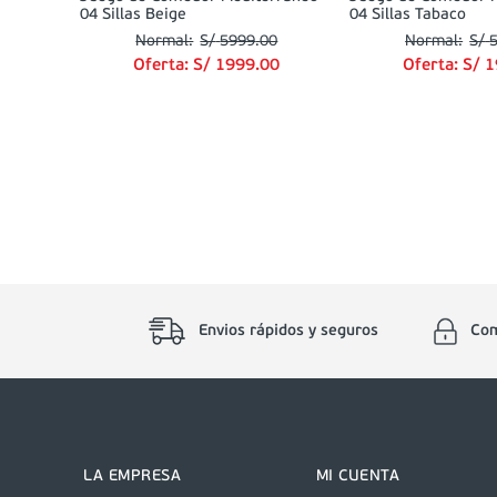
04 Sillas Beige
04 Sillas Tabaco
S/
5999
.
00
S/
Oferta:
S/
1999
.
00
Oferta:
S/
1
Envios rápidos y seguros
Com
LA EMPRESA
MI CUENTA