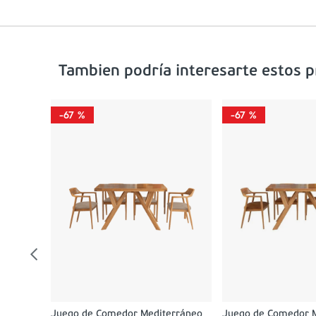
Tambien podría interesarte estos 
-
67 %
-
67 %
0
0
Juego de Comedor Mediterráneo
Juego de Comedor 