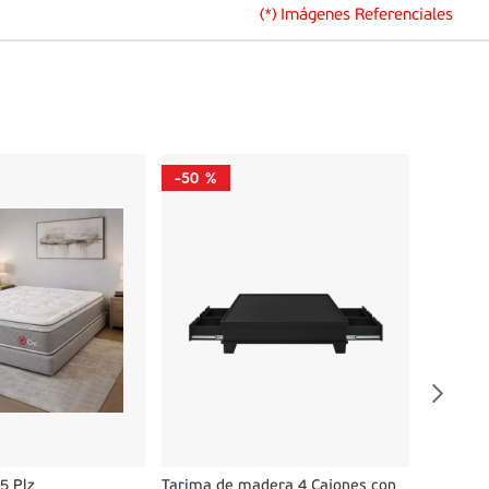
(*) Imágenes Referenciales
-
50 %
-
58 %
Dormitor
02 Velad
Queen
O
5 Plz
Tarima de madera 4 Cajones con