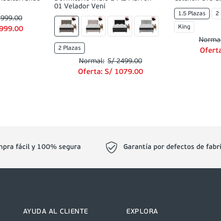
01 Velador Veni
1.5 Plazas
2
5999
.
00
King
999
.
00
2 Plazas
Ofert
S/
2499
.
00
Oferta:
S/
1079
.
00
pra fácil y 100% segura
Garantía por defectos de fabr
AYUDA AL CLIENTE
EXPLORA