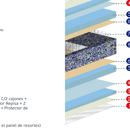
es
:
 C/2 cajones +
or Repisa + 2
+ Protector de
 el panel de resortes)