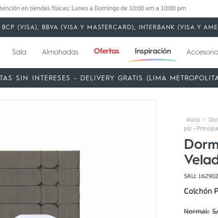
tención en tiendas físicas: Lunes a Domingo de 10:00 am a 10:00 pm
BCP (VISA), BBVA (VISA Y MASTERCARD), INTERBANK (VISA Y A
Ofertas
Inspiración
Sala
Almohadas
Accesorio
TAS SIN INTERESES - DELIVERY GRATIS (LIMA METROPOLIT
Dor
plz - Principa
Dormi
Velad
SKU
:
16290
Colchón P
S