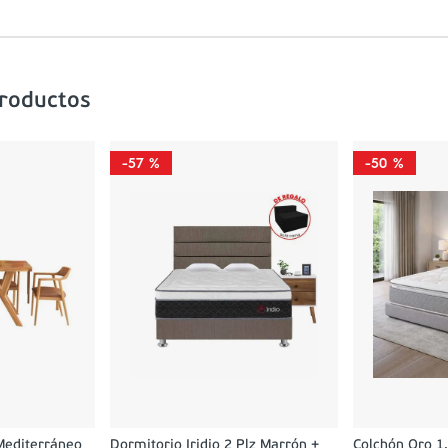
productos
-
57 %
-
50 %
Mediterráneo
Dormitorio Iridio 2 Plz Marrón +
Colchón Oro 1.