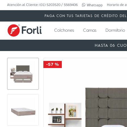
Atención al Cliente: (01) 5203520 / 5569406
Horario de a
Whatsapp
PAGA CON TUS TARJETAS DE CRÉDITO DEL 
Colchones
Camas
Dormitorio
HASTA 06 CUO
-
57 %