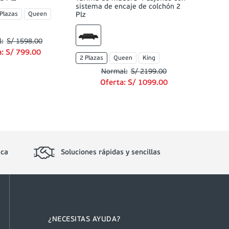
sistema de encaje de colchón 2
 Plazas
Queen
Plz
S/
1598
.
00
a:
S/
799
.
00
2 Plazas
Queen
King
S/
2199
.
00
Oferta:
S/
1099
.
00
ica
Soluciones rápidas y sencillas
¿NECESITAS AYUDA?