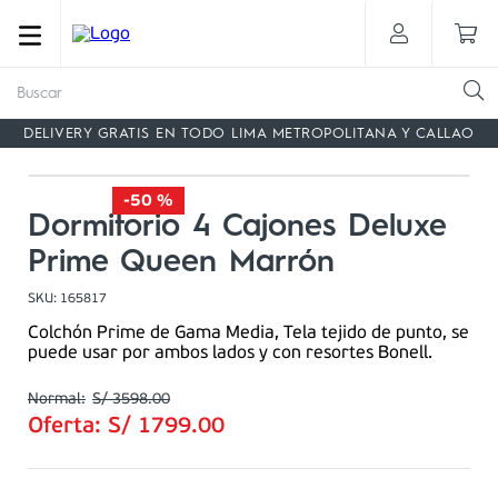
Buscar
DELIVERY GRATIS EN TODO LIMA METROPOLITANA Y CALLAO
-
50 %
Dormitorio 4 Cajones Deluxe
Prime Queen Marrón
SKU
:
165817
Colchón Prime de Gama Media, Tela tejido de punto, se
puede usar por ambos lados y con resortes Bonell.
S/
3598
.
00
Oferta:
S/
1799
.
00