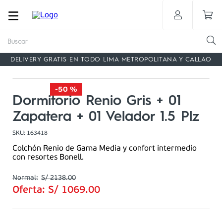
Buscar
DELIVERY GRATIS EN TODO LIMA METROPOLITANA Y CALLAO
-
50 %
Dormitorio Renio Gris + 01
Zapatera + 01 Velador 1.5 Plz
SKU
:
163418
Colchón Renio de Gama Media y confort intermedio
con resortes Bonell.
S/
2138
.
00
Oferta:
S/
1069
.
00