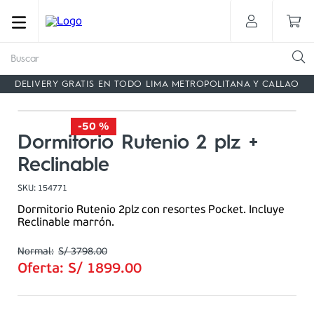
Buscar
DELIVERY GRATIS EN TODO LIMA METROPOLITANA Y CALLAO
-
50 %
Dormitorio Rutenio 2 plz +
Reclinable
SKU
:
154771
Dormitorio Rutenio 2plz con resortes Pocket. Incluye
Reclinable marrón.
S/
3798
.
00
Oferta:
S/
1899
.
00