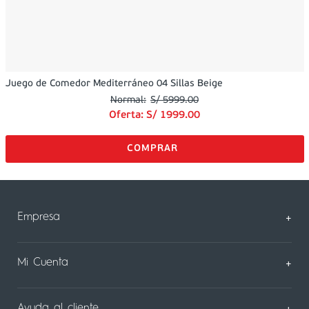
Juego de Comedor Mediterráneo 04 Sillas Beige
S/
5999
.
00
Oferta:
S/
1999
.
00
Empresa
+
Sobre Nosotros
Mi Cuenta
+
Nuestas tiendas
Mi Perfil
Ayuda al cliente