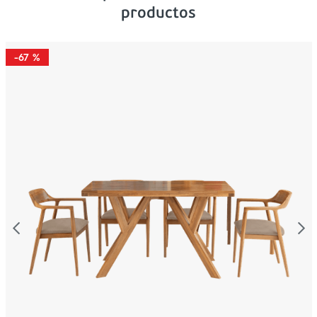
productos
-
67 %