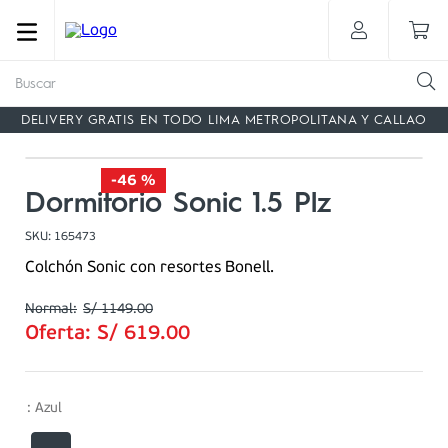
Buscar
DELIVERY GRATIS EN TODO LIMA METROPOLITANA Y CALLAO
-
46 %
Dormitorio Sonic 1.5 Plz
SKU
:
165473
Colchón Sonic con resortes Bonell.
S/
1149
.
00
Oferta:
S/
619
.
00
:
Azul