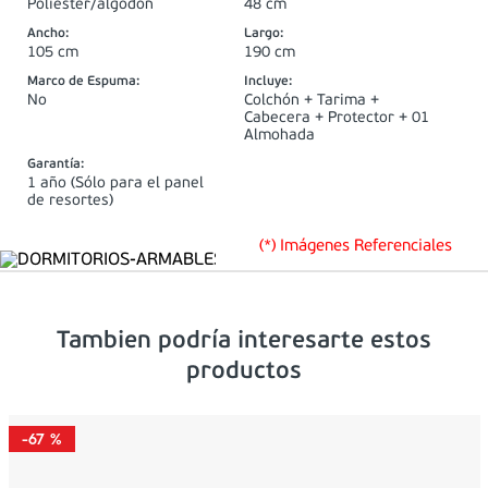
Poliester/algodón
48 cm
Ancho
:
Largo
:
105 cm
190 cm
Marco de Espuma
:
Incluye
:
No
Colchón + Tarima +
Cabecera + Protector + 01
Almohada
Garantía
:
1 año (Sólo para el panel
de resortes)
(*) Imágenes Referenciales
Tambien podría interesarte estos
productos
-
67 %